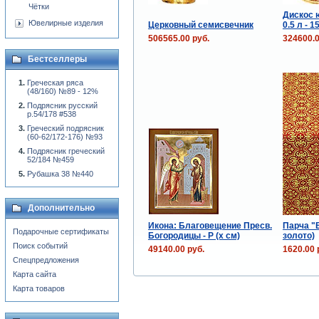
Чётки
Дискос 
Ювелирные изделия
Церковный семисвечник
0.5 л - 1
506565.00 руб.
324600.0
Бестселлеры
Греческая ряса
(48/160) №89 - 12%
Подрясник русский
р.54/178 #538
Греческий подрясник
(60-62/172-176) №93
Подрясник греческий
52/184 №459
Рубашка 38 №440
Дополнительно
Икона: Благовещение Пресв.
Парча "
Подарочные сертификаты
Богородицы - P (x см)
золото)
Поиск событий
49140.00 руб.
1620.00 
Спецпредложения
Карта сайта
Карта товаров