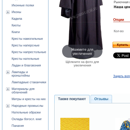
Рыночная 
Иконные полки
Наша цен
Иконы
Кадила
Опции
Киоты
Кол-во
Книги
Кресты намогильные
Купить
Кресты наперсные
Нажмите для
Кресты напрестольные
увеличения
Кресты нательные
Щёлкните на фото для
Ладан и благовония
увеличения
Лампады и
кронштейны
Задать воп
Лампадные стаканчики
Материалы для
облачений
Также покупают
Отзывы
Митры и кресты на них
Народные промыслы
Нательные образки
Оклады богосл. книг
Панагия