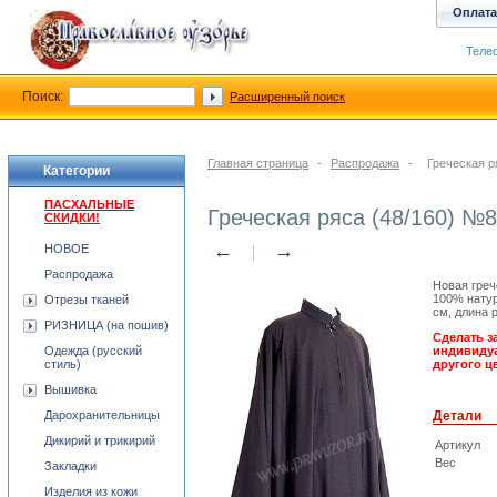
Оплата
Телеф
Поиск:
Расширенный поиск
Главная страница
-
Распродажа
-
Греческая р
Категории
ПАСХАЛЬНЫЕ
Греческая ряса (48/160) №8
СКИДКИ!
←
→
НОВОЕ
Распродажа
Новая греч
100% натур
Отрезы тканей
см, длина р
РИЗНИЦА (на пошив)
Сделать з
Одежда (русский
индивидуа
стиль)
другого ц
Вышивка
Дарохранительницы
Детали
Дикирий и трикирий
Артикул
Вес
Закладки
Изделия из кожи