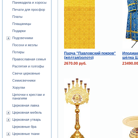
Паникадила и хоросы
Печати для просфор
Платы
Плащаницы
Подарки
Подсвечники
Посохи и жезлы
Потиры
Парча "Павловский покров"
Иподиак
(жёлтая/золото)
шёлка Ш
Православная семья
2670.00 руб.
23490.00
Распятия и голгофы
Свечи церковные
Семисвечники
Хоругви
Цепочки к крестам и
панагиям
Церковная лавка
Церковная мебель
Церковная утварь
Церковные бра
Церковные ткани