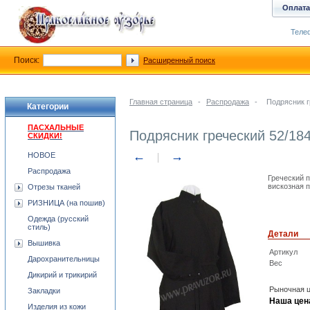
Оплата
Телеф
Поиск:
Расширенный поиск
Главная страница
-
Распродажа
-
Подрясник 
Категории
ПАСХАЛЬНЫЕ
Подрясник греческий 52/18
СКИДКИ!
←
→
НОВОЕ
Распродажа
Греческий 
вискозная 
Отрезы тканей
РИЗНИЦА (на пошив)
Одежда (русский
стиль)
Детали
Вышивка
Артикул
Дарохранительницы
Вес
Дикирий и трикирий
Рыночная ц
Закладки
Наша цен
Изделия из кожи