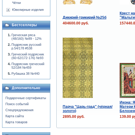
Чётки
Ювелирные изделия
Крест н
Дикирий-трикирий №25б
"Мальтий
404600.00 руб.
157440.0
Бестселлеры
Греческая ряса
(48/160) №89 - 12%
Подрясник русский
р.54/178 #538
Греческий подрясник
(60-62/172-176) №93
Подрясник греческий
52/184 №459
Рубашка 38 №440
Дополнительно
Подарочные сертификаты
Икона: 
Поиск событий
Парча "Царь-град" (чёрная/
Матери 
Спецпредложения
золото)
Белозер
Карта сайта
2895.00 руб.
139.00 р
Карта товаров