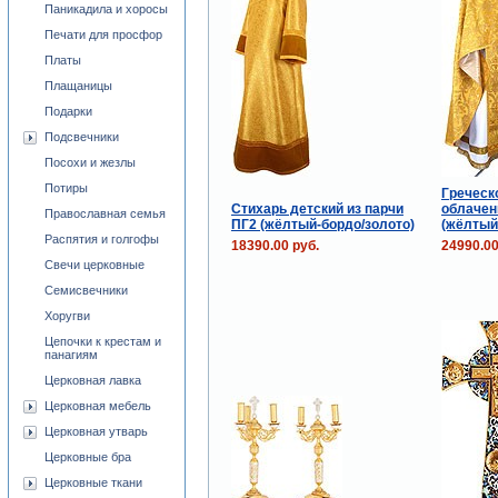
Паникадила и хоросы
Печати для просфор
Платы
Плащаницы
Подарки
Подсвечники
Посохи и жезлы
Потиры
Греческ
Стихарь детский из парчи
облачен
Православная семья
ПГ2 (жёлтый-бордо/золото)
(жёлтый
Распятия и голгофы
18390.00 руб.
24990.00
Свечи церковные
Семисвечники
Хоругви
Цепочки к крестам и
панагиям
Церковная лавка
Церковная мебель
Церковная утварь
Церковные бра
Церковные ткани