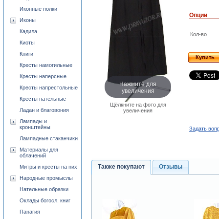
Иконные полки
Опции
Иконы
Кадила
Кол-во
Киоты
Книги
Купить
Кресты намогильные
Кресты наперсные
Нажмите для
Кресты напрестольные
увеличения
Кресты нательные
Щёлкните на фото для
Ладан и благовония
увеличения
Лампады и
кронштейны
Задать вопр
Лампадные стаканчики
Материалы для
облачений
Также покупают
Отзывы
Митры и кресты на них
Народные промыслы
Нательные образки
Оклады богосл. книг
Панагия