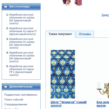
Бестселлеры
Иерейское русское
Задат
облачение из шёлка
Ш3 (фиолетовый/
золото)
Иерейское русское
облачение из парчи П
Также покупают
Отзывы
(фиолетовый/золото)
Иерейское русское
облачение из шёлка
Ш2 (фиолетовый/
золото)
Иерейское русское
облачение из шёлка
Ш4 (фиолетовый/
золото)
Иерейское русское
облачение из парчи
ПГ1 (фиолетовый/
золото)
Дополнительно
Подарочные сертификаты
Поиск событий
Шёлк "Чернигов" (синий/
Бра цер
Спецпредложения
золото)
малое