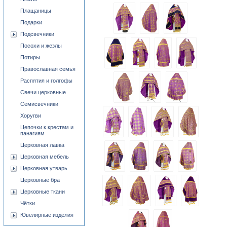
Плащаницы
Подарки
Подсвечники
Посохи и жезлы
Потиры
Православная семья
Распятия и голгофы
Свечи церковные
Семисвечники
Хоругви
Цепочки к крестам и
панагиям
Церковная лавка
Церковная мебель
Церковная утварь
Церковные бра
Церковные ткани
Чётки
Ювелирные изделия