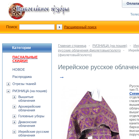
Оплата
Телеф
Поиск:
Расширенный поиск
Главная страница
-
РИЗНИЦА (на пошив)
-
Иер
Категории
русские облачения фиолетовые/золото
-
Иерейс
(фиолетовый/золото)
ПАСХАЛЬНЫЕ
СКИДКИ!
Иерейское русское облачен
НОВОЕ
→
Распродажа
Отрезы тканей
Русск
тип П
РИЗНИЦА (на пошив)
Схем
Вышитые
отдел
облачения
глазе
вышив
Архиерейские
облач
облачения
вышит
отдел
Головные уборы
крест
Диаконские
канит
облачения
барха
высше
Иерейские русские
поруч
облачения