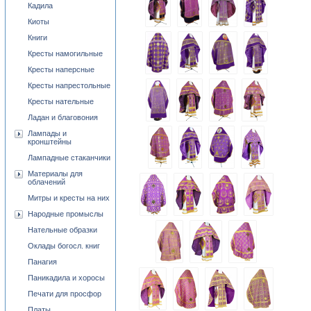
Кадила
Киоты
Книги
Кресты намогильные
Кресты наперсные
Кресты напрестольные
Кресты нательные
Ладан и благовония
Лампады и
кронштейны
Лампадные стаканчики
Материалы для
облачений
Митры и кресты на них
Народные промыслы
Нательные образки
Оклады богосл. книг
Панагия
Паникадила и хоросы
Печати для просфор
Платы