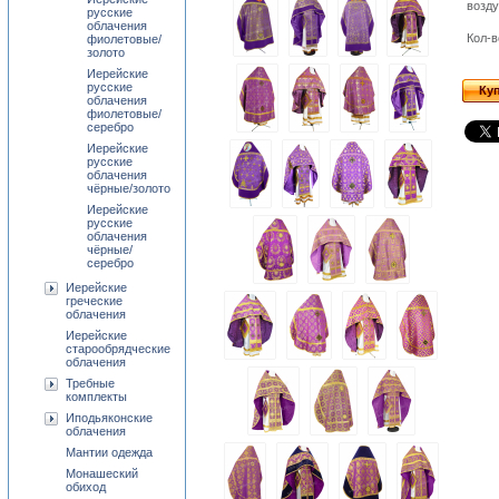
возд
русские
облачения
Кол-в
фиолетовые/
золото
Иерейские
русские
Ку
облачения
фиолетовые/
серебро
Иерейские
русские
облачения
чёрные/золото
Иерейские
русские
облачения
чёрные/
серебро
Иерейские
греческие
облачения
Иерейские
старообрядческие
облачения
Требные
комплекты
Иподьяконские
облачения
Мантии одежда
Монашеский
обиход