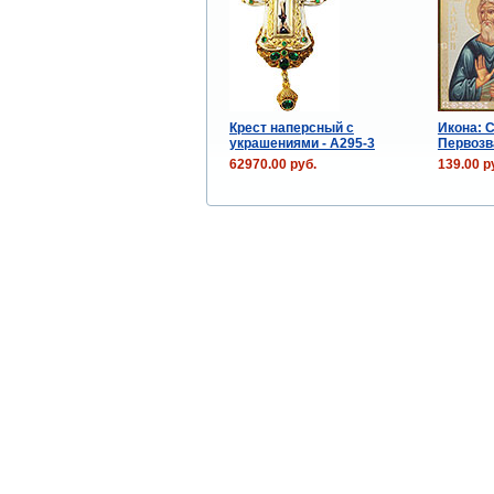
Крест наперсный с
Икона: 
украшениями - A295-3
Первоз
62970.00 руб.
139.00 р