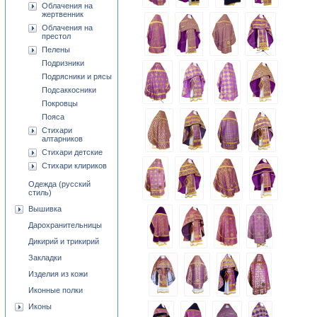
Облачения на
жертвенник
Облачения на
престол
Пелены
Подризники
Подрясники и рясы
Подсаккосники
Покровцы
Пояса
Стихари
алтарников
Стихари детские
Стихари клириков
Одежда (русский
стиль)
Вышивка
Дарохранительницы
Дикирий и трикирий
Закладки
Изделия из кожи
Иконные полки
Иконы