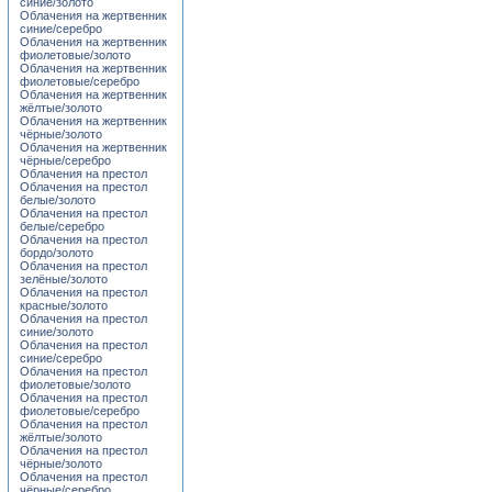
синие/золото
Облачения на жертвенник
синие/серебро
Облачения на жертвенник
фиолетовые/золото
Облачения на жертвенник
фиолетовые/серебро
Облачения на жертвенник
жёлтые/золото
Облачения на жертвенник
чёрные/золото
Облачения на жертвенник
чёрные/серебро
Облачения на престол
Облачения на престол
белые/золото
Облачения на престол
белые/серебро
Облачения на престол
бордо/золото
Облачения на престол
зелёные/золото
Облачения на престол
красные/золото
Облачения на престол
синие/золото
Облачения на престол
синие/серебро
Облачения на престол
фиолетовые/золото
Облачения на престол
фиолетовые/серебро
Облачения на престол
жёлтые/золото
Облачения на престол
чёрные/золото
Облачения на престол
чёрные/серебро