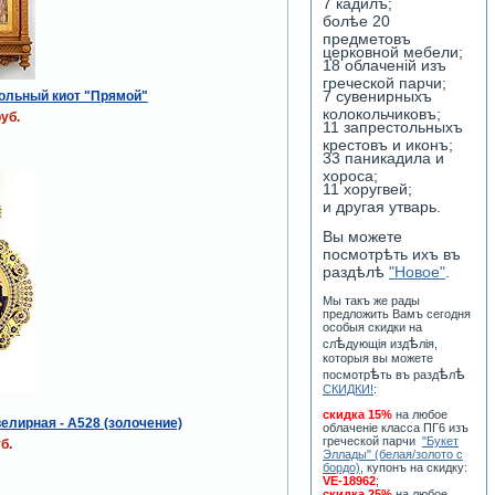
7 кадилъ;
болѣе 20
предметовъ
церковной мебели;
18 облаченiй изъ
греческой парчи;
7 сувенирныхъ
ольный киот "Прямой"
колокольчиковъ;
уб.
11 запрестольныхъ
крестовъ и иконъ;
33 паникадила и
хороса;
11 хоругвей;
и другая утварь.
Вы можете
посмотрѣть ихъ въ
раздѣлѣ
"Новое"
.
Мы такъ же рады
предложить Вамъ сегодня
особыя скидки на
ѣ
ѣ
сл
дующiя изд
лiя,
которыя вы можете
ѣ
ѣ
ѣ
посмотр
ть въ разд
л
СКИДКИ!
:
скидка 15%
на любое
елирная - А528 (золочение)
облаченiе класса ПГ6 изъ
греческой парчи
"Букет
б.
Эллады" (белая/золото с
бордо)
, купонъ на скидку:
VE-18962
;
скидка 25%
на любое