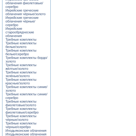
облачения фиолетовые/
серебро
Иерейские греческие
облачения чёрные/золото
Иерейские греческие
облачения чёрные/
серебро
Иерейские
старообрядческие
облачения
Требные комплекты
Требные комплекты
белые/золото
Требные комплекты
белые/серебро
Требные комплекты бордо/
золото
Требные комплекты
жёлтые/золото
Требные комплекты
зелёные/золото
Требные комплекты
красные/золото
Требные комплекты синие/
золото
Требные комплекты синие/
серебро
Требные комплекты
фиолетовые/золото
Требные комплекты
фиолетовые/серебро
Требные комплекты
чёрные/золото
Требные комплекты
чёрные/серебро
Иподьяконские облачения
Иподьяконские облачения