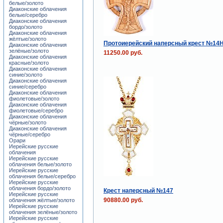
белые/золото
Диаконские облачения
белые/серебро
Диаконские облачения
бордо/золото
Диаконские облачения
жёлтые/золото
Протоиерейский наперсный крест №14
Диаконские облачения
зелёные/золото
11250.00 руб.
Диаконские облачения
красные/золото
Диаконские облачения
синие/золото
Диаконские облачения
синие/серебро
Диаконские облачения
фиолетовые/золото
Диаконские облачения
фиолетовые/серебро
Диаконские облачения
чёрные/золото
Диаконские облачения
чёрные/серебро
Орари
Иерейские русские
облачения
Иерейские русские
облачения белые/золото
Иерейские русские
облачения белые/серебро
Иерейские русские
облачения бордо/золото
Крест наперсный №147
Иерейские русские
90880.00 руб.
облачения жёлтые/золото
Иерейские русские
облачения зелёные/золото
Иерейские русские