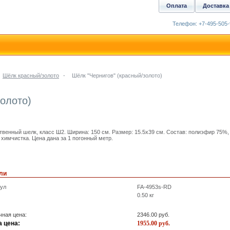
Оплата
Доставка
Телефон: +7-495-505-
Шёлк красный/золото
-
Шёлк "Чернигов" (красный/золото)
золото)
твенный шелк, класс Ш2. Ширина: 150 см. Размер: 15.5x39 см. Состав: полиэфир 75%, 
 химчистка. Цена дана за 1 погонный метр.
ли
кул
FA-4953s-RD
0.50
кг
ная цена:
2346.00
руб.
 цена:
1955.00
руб.