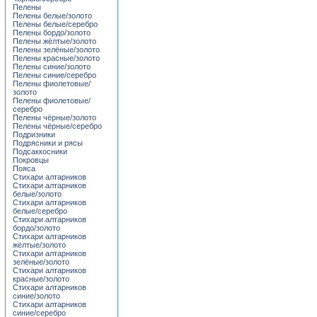
Пелены
Пелены белые/золото
Пелены белые/серебро
Пелены бордо/золото
Пелены жёлтые/золото
Пелены зелёные/золото
Пелены красные/золото
Пелены синие/золото
Пелены синие/серебро
Пелены фиолетовые/
золото
Пелены фиолетовые/
серебро
Пелены чёрные/золото
Пелены чёрные/серебро
Подризники
Подрясники и рясы
Подсаккосники
Покровцы
Пояса
Стихари алтарников
Стихари алтарников
белые/золото
Стихари алтарников
белые/серебро
Стихари алтарников
бордо/золото
Стихари алтарников
жёлтые/золото
Стихари алтарников
зелёные/золото
Стихари алтарников
красные/золото
Стихари алтарников
синие/золото
Стихари алтарников
синие/серебро