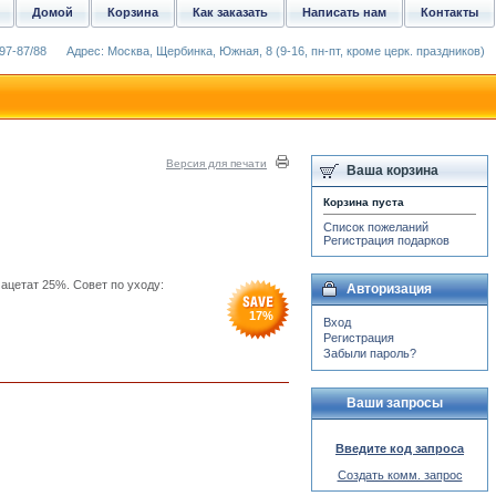
Домой
Корзина
Как заказать
Написать нам
Контакты
97-87/88
Адрес: Москва, Щербинка, Южная, 8 (9-16, пн-пт, кроме церк. праздников)
Версия для печати
Ваша корзина
Корзина пуста
Список пожеланий
Регистрация подарков
ацетат 25%. Совет по уходу:
Авторизация
17
%
Вход
Регистрация
Забыли пароль?
Ваши запросы
Введите код запроса
Создать комм. запрос