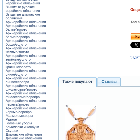
иерейские облачения
Вышитые русские
Опци
иерейские облачения
Вышитые диаконские
облачения
Архиерейские облачения
Кол-в
Архиерейские облачения
белые/золото
Архиерейские облачения
Ку
белые/серебро
Архиерейские облачения
бордо/золото
Архиерейские облачения
жёлтые/золото
Архиерейские облачения
Задат
зелёные/золото
Архиерейские облачения
красные/золото
Архиерейские облачения
синие/золото
Архиерейские облачения
Также покупают
Отзывы
синие/серебро
Архиерейские облачения
фиолетовые/золото
Архиерейские облачения
фиолетовые/серебро
Архиерейские облачения
чёрные/золото
Архиерейские облачения
чёрные/серебро
Малые омофоры
Разное
Головные уборы
Камилавки и клобуки
Скуфьи
Диаконские облачения
Диаконские облачения