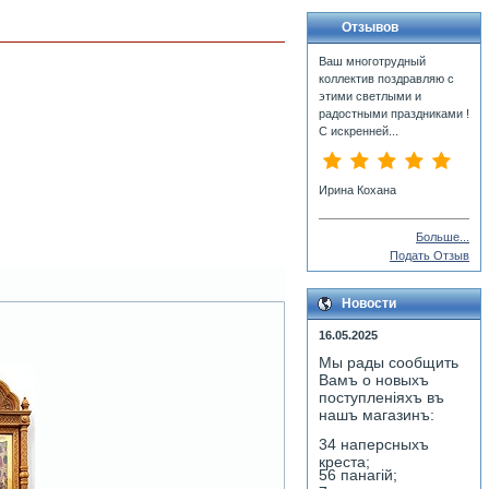
Отзывов
Ваш многотрудный
коллектив поздравляю с
этими светлыми и
радостными праздниками !
С искренней...
Ирина Кохана
Больше...
Подать Отзыв
Новости
16.05.2025
Мы рады сообщить
Вамъ о новыхъ
поступленiяхъ въ
нашъ магазинъ:
34 наперсныхъ
креста;
56 панагiй;