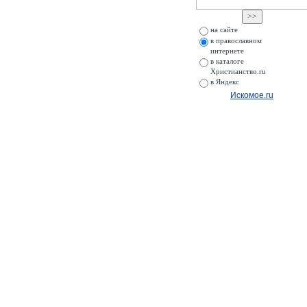
на сайте
в православном
интернете
в каталоге
Христианство.ru
в Яндекс
Искомое.ru