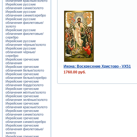
облачения красные/золото
Иерейские русские
облачения синие/золото
Иерейские русские
облачения синие/серебро
Иерейские русские
облачения фиолетовые/
золото
Иерейские русские
облачения фиолетовые/
серебро
Иерейские русские
облачения чёрные/золото
Иерейские русские
облачения чёрные/
серебро
Иерейские греческие
облачения
Икона: Воскресение Христово - VX51
Иерейские греческие
облачения белые/золото
1760.00 руб.
Иерейские греческие
облачения белые/серебро
Иерейские греческие
облачения бордо/золото
Иерейские греческие
облачения жёлтые/золото
Иерейские греческие
облачения зелёные/золото
Иерейские греческие
облачения красные/золото
Иерейские греческие
облачения синие/золото
Иерейские греческие
облачения синие/серебро
Иерейские греческие
облачения фиолетовые/
золото
Иерейские греческие