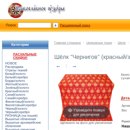
Поиск:
Расширенный поиск
Главная страница
-
Церковные ткани
-
Шелк
-
Категории
ПАСХАЛЬНЫЕ
Шёлк "Чернигов" (красный/
СКИДКИ!
НОВОЕ
←
→
Распродажа
Отрезы тканей
Белый/золото
Качес
Белый/серебро
сухая
Бордо/золото
Жёлтый/золото
Зелёный/золото
Красный/золото
Синий/золото
Дета
Синий/серебро
Фиолетовый/золото
Фиолетовый/серебро
Арти
Чёрный/золото
Проведите поверх
Вес
Чёрный/серебро
для увеличения
РИЗНИЦА (на пошив)
Вышитые облачения
Рыноч
Вышитые архиерейские
Щёлкните на фото для увеличения
облачения
Наша
Вышитые греческие