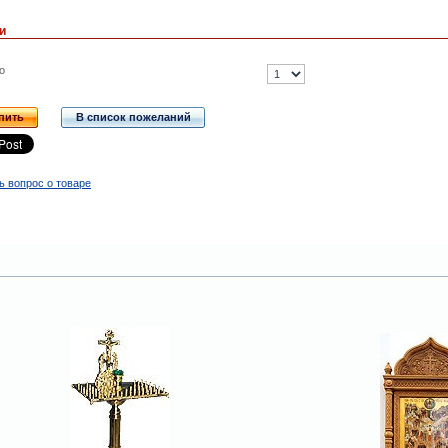
и
о
пить
В список пожеланий
ь вопрос о товаре