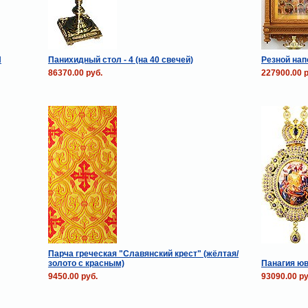
Н
Панихидный стол - 4 (на 40 свечей)
Резной нап
86370.00 руб.
227900.00 р
Парча греческая "Славянский крест" (жёлтая/
золото с красным)
Панагия юв
9450.00 руб.
93090.00 ру