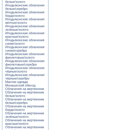
белые/золото
Иподьяконские облачения
белые/серебро
Иподьяконские облачения
бордо/золото
Иподьяконские облачения
жёлтые/золото
Иподьяконские облачения
зелёные/золото
Иподьяконские облачения
красные/золото
Иподьяконские облачения
синие/золото
Иподьяконские облачения
синие/серебро
Иподьяконские облачения
фиолетовые/золото
Иподьяконские облачения
фиолетовые/серебро
Иподьяконские облачения
чёрные/золото
Иподьяконские облачения
чёрные/серебро
Мантии одежда
Монашеский обиход
Облачения на жертвенник
Облачения на жертвенник
белые/золото
Облачения на жертвенник
белые/серебро
Облачения на жертвенник
бордо/золото
Облачения на жертвенник
зелёные/золото
Облачения на жертвенник
красные/золото
Облачения на жертвенник