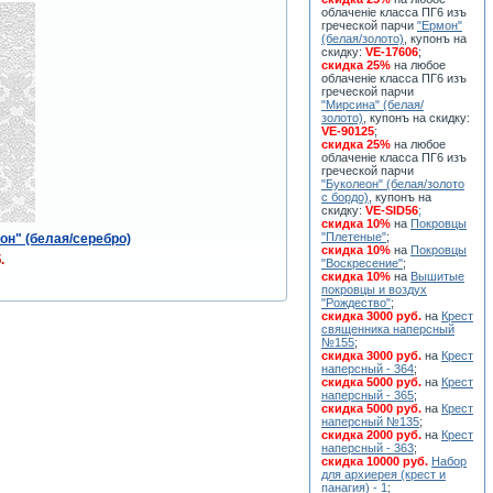
облаченiе класса ПГ6 изъ
греческой парчи
"Ермон"
(белая/золото)
, купонъ на
скидку:
VE-17606
;
скидка 25%
на любое
облаченiе класса ПГ6 изъ
греческой парчи
"Мирсина" (белая/
золото)
, купонъ на скидку:
VE-90125
;
скидка 25%
на любое
облаченiе класса ПГ6 изъ
греческой парчи
"Буколеон" (белая/золото
с бордо)
, купонъ на
скидку:
VE-SID56
;
скидка 10%
на
Покровцы
"Плетеные"
;
он" (белая/серебро)
скидка 10%
на
Покровцы
.
"Воскресение"
;
скидка 10%
на
Вышитые
покровцы и воздух
"Рождество"
;
скидка 3000 руб.
на
Крест
священника наперсный
№155
;
скидка 3000 руб.
на
Крест
наперсный - 364
;
скидка 5000 руб.
на
Крест
наперсный - 365
;
скидка 5000 руб.
на
Крест
наперсный №135
;
скидка 2000 руб.
на
Крест
наперсный - 363
;
скидка 10000 руб.
Набор
для архиерея (крест и
панагия) - 1
;