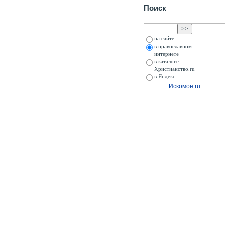
Поиск
на сайте
в православном
интернете
в каталоге
Христианство.ru
в Яндекс
Искомое.ru