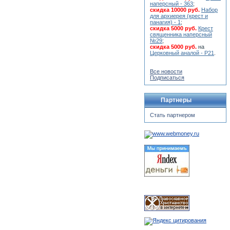
наперсный - 363
;
скидка 10000 руб.
Набор
для архиерея (крест и
панагия) - 1
;
скидка 5000 руб.
Крест
священника наперсный
№29
;
скидка 5000 руб.
на
Церковный аналой - Р21
.
Все новости
Подписаться
Партнеры
Стать партнером