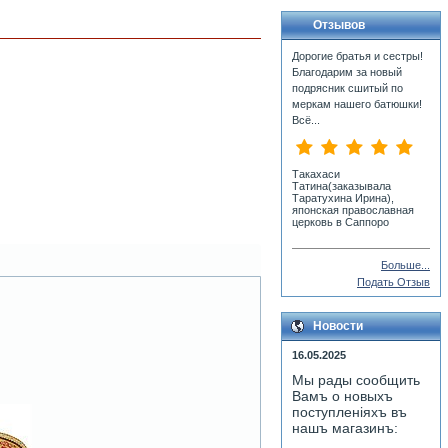
Отзывов
Дорогие братья и сестры!
Благодарим за новый
подрясник сшитый по
меркам нашего батюшки!
Всё...
Такахаси
Татина(заказывала
Таратухина Ирина),
японская православная
церковь в Саппоро
Больше...
Подать Отзыв
Новости
16.05.2025
Мы рады сообщить
Вамъ о новыхъ
поступленiяхъ въ
нашъ магазинъ: