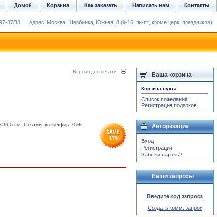
Домой
Корзина
Как заказать
Написать нам
Контакты
97-87/88
Адрес: Москва, Щербинка, Южная, 8 (9-16, пн-пт, кроме церк. праздников)
Версия для печати
Ваша корзина
Корзина пуста
Список пожеланий
Регистрация подарков
x36.5 см. Состав: полиэфир 75%,
Авторизация
17
%
Вход
Регистрация
Забыли пароль?
Ваши запросы
Введите код запроса
Создать комм. запрос