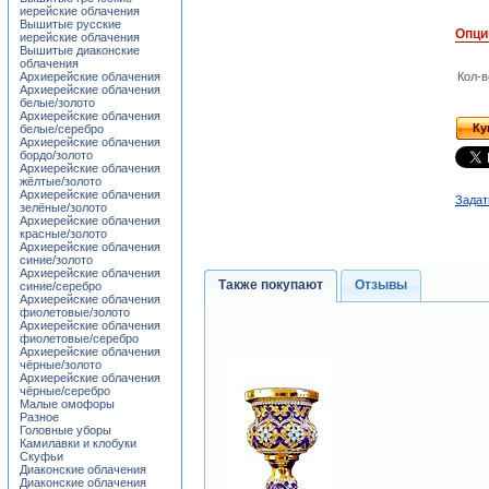
иерейские облачения
Вышитые русские
Опци
иерейские облачения
Вышитые диаконские
облачения
Архиерейские облачения
Кол-в
Архиерейские облачения
белые/золото
Архиерейские облачения
Ку
белые/серебро
Архиерейские облачения
бордо/золото
Архиерейские облачения
жёлтые/золото
Архиерейские облачения
Задат
зелёные/золото
Архиерейские облачения
красные/золото
Архиерейские облачения
синие/золото
Архиерейские облачения
Также покупают
Отзывы
синие/серебро
Архиерейские облачения
фиолетовые/золото
Архиерейские облачения
фиолетовые/серебро
Архиерейские облачения
чёрные/золото
Архиерейские облачения
чёрные/серебро
Малые омофоры
Разное
Головные уборы
Камилавки и клобуки
Скуфьи
Диаконские облачения
Диаконские облачения