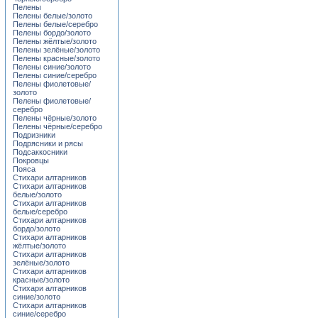
Пелены
Пелены белые/золото
Пелены белые/серебро
Пелены бордо/золото
Пелены жёлтые/золото
Пелены зелёные/золото
Пелены красные/золото
Пелены синие/золото
Пелены синие/серебро
Пелены фиолетовые/
золото
Пелены фиолетовые/
серебро
Пелены чёрные/золото
Пелены чёрные/серебро
Подризники
Подрясники и рясы
Подсаккосники
Покровцы
Пояса
Стихари алтарников
Стихари алтарников
белые/золото
Стихари алтарников
белые/серебро
Стихари алтарников
бордо/золото
Стихари алтарников
жёлтые/золото
Стихари алтарников
зелёные/золото
Стихари алтарников
красные/золото
Стихари алтарников
синие/золото
Стихари алтарников
синие/серебро