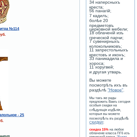
34 наперсныхъ
креста;
56 панагiй;
7 кадилъ;
болѣе 20
предметовъ
итра №114
церковной мебели;
18 облаченiй изъ
уб.
греческой парчи;
7 сувенирныхъ
колокольчиковъ;
11 запрестольныхъ
крестовъ и иконъ;
33 паникадила и
хороса;
11 хоругвей;
и другая утварь.
Вы можете
посмотрѣть ихъ въ
раздѣлѣ
"Новое"
.
Мы такъ же рады
предложить Вамъ сегодня
особыя скидки на
ѣ
ѣ
сл
дующiя изд
лiя,
которыя вы можете
апольное - 25
ѣ
ѣ
ѣ
посмотр
ть въ разд
л
б.
СКИДКИ!
:
скидка 15%
на любое
облаченiе класса ПГ6 изъ
греческой парчи
"Букет