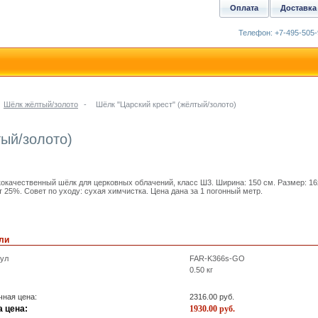
Оплата
Доставка
Телефон: +7-495-505-
Шёлк жёлтый/золото
-
Шёлк "Царский крест" (жёлтый/золото)
тый/золото)
окачественный шёлк для церковных облачений, класс Ш3. Ширина: 150 см. Размер: 16
т 25%. Совет по уходу: сухая химчистка. Цена дана за 1 погонный метр.
ли
кул
FAR-K366s-GO
0.50
кг
ная цена:
2316.00
руб.
 цена:
1930.00
руб.