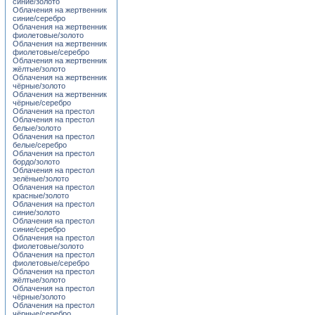
синие/золото
Облачения на жертвенник
синие/серебро
Облачения на жертвенник
фиолетовые/золото
Облачения на жертвенник
фиолетовые/серебро
Облачения на жертвенник
жёлтые/золото
Облачения на жертвенник
чёрные/золото
Облачения на жертвенник
чёрные/серебро
Облачения на престол
Облачения на престол
белые/золото
Облачения на престол
белые/серебро
Облачения на престол
бордо/золото
Облачения на престол
зелёные/золото
Облачения на престол
красные/золото
Облачения на престол
синие/золото
Облачения на престол
синие/серебро
Облачения на престол
фиолетовые/золото
Облачения на престол
фиолетовые/серебро
Облачения на престол
жёлтые/золото
Облачения на престол
чёрные/золото
Облачения на престол
чёрные/серебро