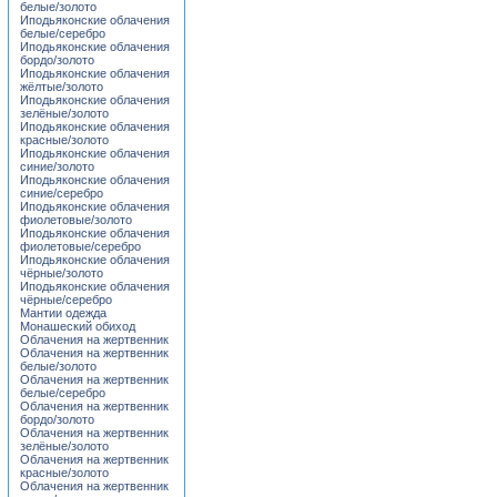
белые/золото
Иподьяконские облачения
белые/серебро
Иподьяконские облачения
бордо/золото
Иподьяконские облачения
жёлтые/золото
Иподьяконские облачения
зелёные/золото
Иподьяконские облачения
красные/золото
Иподьяконские облачения
синие/золото
Иподьяконские облачения
синие/серебро
Иподьяконские облачения
фиолетовые/золото
Иподьяконские облачения
фиолетовые/серебро
Иподьяконские облачения
чёрные/золото
Иподьяконские облачения
чёрные/серебро
Мантии одежда
Монашеский обиход
Облачения на жертвенник
Облачения на жертвенник
белые/золото
Облачения на жертвенник
белые/серебро
Облачения на жертвенник
бордо/золото
Облачения на жертвенник
зелёные/золото
Облачения на жертвенник
красные/золото
Облачения на жертвенник