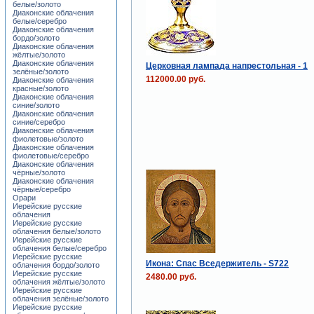
белые/золото
Диаконские облачения
белые/серебро
Диаконские облачения
бордо/золото
Диаконские облачения
жёлтые/золото
Диаконские облачения
Церковная лампада напрестольная - 1
зелёные/золото
112000.00 руб.
Диаконские облачения
красные/золото
Диаконские облачения
синие/золото
Диаконские облачения
синие/серебро
Диаконские облачения
фиолетовые/золото
Диаконские облачения
фиолетовые/серебро
Диаконские облачения
чёрные/золото
Диаконские облачения
чёрные/серебро
Орари
Иерейские русские
облачения
Иерейские русские
облачения белые/золото
Иерейские русские
облачения белые/серебро
Иерейские русские
Икона: Спас Вседержитель - S722
облачения бордо/золото
Иерейские русские
2480.00 руб.
облачения жёлтые/золото
Иерейские русские
облачения зелёные/золото
Иерейские русские