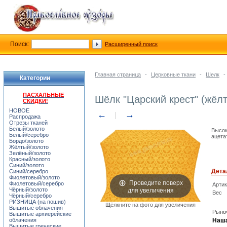
Поиск:
Расширенный поиск
Главная страница
-
Церковные ткани
-
Шелк
-
Категории
ПАСХАЛЬНЫЕ
Шёлк "Царский крест" (жёл
СКИДКИ!
НОВОЕ
←
→
Распродажа
Отрезы тканей
Белый/золото
Высок
Белый/серебро
ацета
Бордо/золото
Жёлтый/золото
Зелёный/золото
Красный/золото
Синий/золото
Дета
Синий/серебро
Фиолетовый/золото
Проведите поверх
Фиолетовый/серебро
Арти
для увеличения
Чёрный/золото
Вес
Чёрный/серебро
РИЗНИЦА (на пошив)
Щёлкните на фото для увеличения
Вышитые облачения
Рыноч
Вышитые архиерейские
облачения
Наша
Вышитые греческие