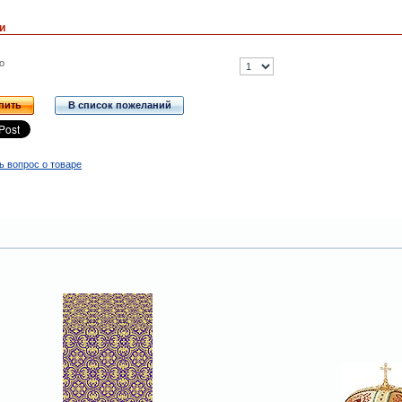
и
о
пить
В список пожеланий
ь вопрос о товаре