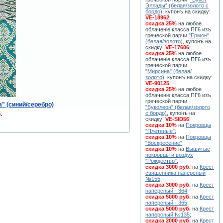
Эллады" (белая/золото с
бордо)
, купонъ на скидку:
VE-18962
;
скидка 25%
на любое
облаченiе класса ПГ6 изъ
греческой парчи
"Ермон"
(белая/золото)
, купонъ на
скидку:
VE-17606
;
скидка 25%
на любое
облаченiе класса ПГ6 изъ
греческой парчи
"Мирсина" (белая/
золото)
, купонъ на скидку:
VE-90125
;
скидка 25%
на любое
облаченiе класса ПГ6 изъ
греческой парчи
" (синий/серебро)
"Буколеон" (белая/золото
с бордо)
, купонъ на
.
скидку:
VE-SID56
;
скидка 10%
на
Покровцы
"Плетеные"
;
скидка 10%
на
Покровцы
"Воскресение"
;
скидка 10%
на
Вышитые
покровцы и воздух
"Рождество"
;
скидка 3000 руб.
на
Крест
священника наперсный
№155
;
скидка 3000 руб.
на
Крест
наперсный - 364
;
скидка 5000 руб.
на
Крест
наперсный - 365
;
скидка 5000 руб.
на
Крест
наперсный №135
;
скидка 2000 руб.
на
Крест