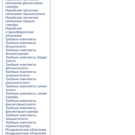
облачения фиолетовые/
серебро
Иерейские греческие
облачения чёрные/золото
Иерейские греческие
облачения чёрные/
серебро
Иерейские
старообрядческие
облачения
Требные комплекты
Требные комплекты
белые/золото
Требные комплекты
белые/серебро
Требные комплекты бордо/
золото
Требные комплекты
жёлтые/золото
Требные комплекты
зелёные/золото
Требные комплекты
красные/золото
Требные комплекты синие/
золото
Требные комплекты синие/
серебро
Требные комплекты
фиолетовые/золото
Требные комплекты
фиолетовые/серебро
Требные комплекты
чёрные/золото
Требные комплекты
чёрные/серебро
Иподьяконские облачения
Иподьяконские облачения