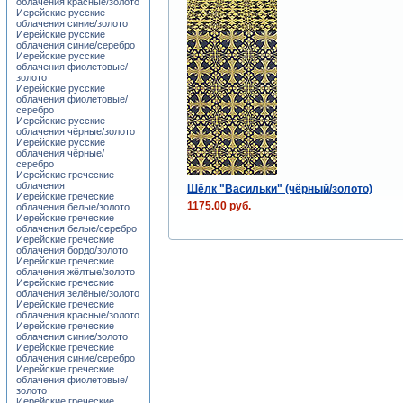
облачения красные/золото
Иерейские русские
облачения синие/золото
Иерейские русские
облачения синие/серебро
Иерейские русские
облачения фиолетовые/
золото
Иерейские русские
облачения фиолетовые/
серебро
Иерейские русские
облачения чёрные/золото
Иерейские русские
облачения чёрные/
серебро
Иерейские греческие
облачения
Шёлк "Васильки" (чёрный/золото)
Иерейские греческие
1175.00 руб.
облачения белые/золото
Иерейские греческие
облачения белые/серебро
Иерейские греческие
облачения бордо/золото
Иерейские греческие
облачения жёлтые/золото
Иерейские греческие
облачения зелёные/золото
Иерейские греческие
облачения красные/золото
Иерейские греческие
облачения синие/золото
Иерейские греческие
облачения синие/серебро
Иерейские греческие
облачения фиолетовые/
золото
Иерейские греческие