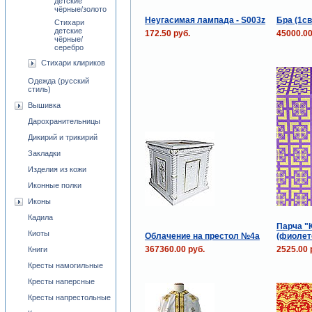
детские
чёрные/золото
Неугасимая лампада - S003z
Бра (1св
Стихари
детские
172.50 руб.
45000.00
чёрные/
серебро
Стихари клириков
Одежда (русский
стиль)
Вышивка
Дарохранительницы
Дикирий и трикирий
Закладки
Изделия из кожи
Иконные полки
Иконы
Кадила
Парча "
Киоты
Облачение на престол №4a
(фиолет
367360.00 руб.
2525.00 
Книги
Кресты намогильные
Кресты наперсные
Кресты напрестольные