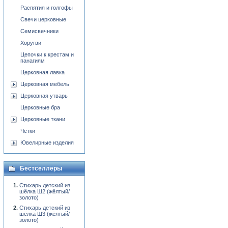
Распятия и голгофы
Свечи церковные
Семисвечники
Хоругви
Цепочки к крестам и
панагиям
Церковная лавка
Церковная мебель
Церковная утварь
Церковные бра
Церковные ткани
Чётки
Ювелирные изделия
Бестселлеры
Стихарь детский из
шёлка Ш2 (жёлтый/
золото)
Стихарь детский из
шёлка Ш3 (жёлтый/
золото)