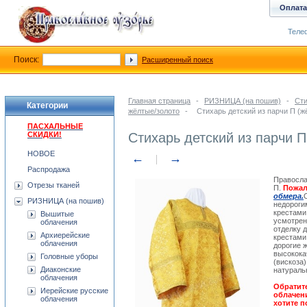
Оплата
Телеф
Поиск:
Расширенный поиск
Главная страница
-
РИЗНИЦА (на пошив)
-
Сти
Категории
жёлтые/золото
-
Стихарь детский из парчи П (ж
ПАСХАЛЬНЫЕ
СКИДКИ!
Стихарь детский из парчи П
НОВОЕ
←
→
Распродажа
Правосла
Отрезы тканей
П.
Пожал
обмера.
РИЗНИЦА (на пошив)
недороги
крестами
Вышитые
усмотрен
облачения
отделку 
Архиерейские
крестами
облачения
дорогие 
высокока
Головные уборы
(вискоза
Диаконские
натураль
облачения
Обратит
Иерейские русские
облачен
облачения
хотите п