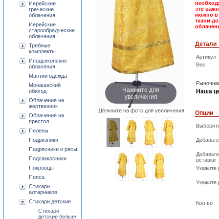
необходи
Иерейские
это важн
греческие
можно в
облачения
ткани до
Иерейские
облачен
старообрядческие
облачения
Детали
Требные
комплекты
Артикул
Иподьяконские
Вес
облачения
Мантии одежда
Рыночная
Монашеский
Нажмите для
обиход
Наша ц
увеличения
Облачения на
жертвенник
Щёлкните на фото для увеличения
Опции
Облачения на
престол
Выберите
Пелены
Подризники
Добавьте
Подрясники и рясы
Добавьте
Подсаккосники
вставки
Покровцы
Укажите 
Пояса
Укажите 
Стихари
алтарников
Стихари детские
Кол-во
Стихари
детские белые/