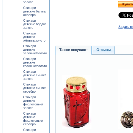
золото
Купит
Стихари
детские белые/
серебро
Стихари
детские бордо/
Задать в
золото
Стихари
детские
жёлтые/золото
Стихари
детские
Также покупают
Отзывы
зелёные/золото
Стихари
детские
красные/золото
Стихари
детские синие/
золото
Стихари
детские синие/
серебро
Стихари
детские
фиолетовые/
золото
Стихари
детские
фиолетовые/
серебро
Стихари