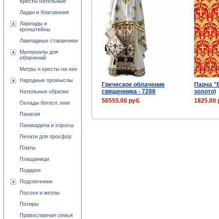
Кресты нательные
Ладан и благовония
Лампады и
кронштейны
Лампадные стаканчики
Материалы для
облачений
Митры и кресты на них
Народные промыслы
Греческое облачение
Парча "
священника - 7288
золото)
Нательные образки
56555.00 руб.
1825.00 
Оклады богосл. книг
Панагия
Паникадила и хоросы
Печати для просфор
Платы
Плащаницы
Подарки
Подсвечники
Посохи и жезлы
Потиры
Православная семья