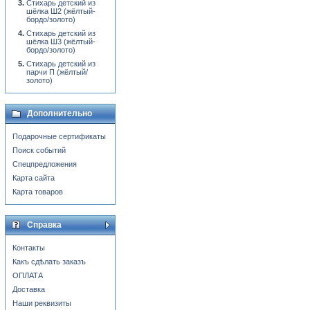
Стихарь детский из
шёлка Ш2 (жёлтый-
бордо/золото)
Стихарь детский из
шёлка Ш3 (жёлтый-
бордо/золото)
Стихарь детский из
парчи П (жёлтый/
золото)
Дополнительно
Подарочные сертификаты
Поиск событий
Спецпредложения
Карта сайта
Карта товаров
Справка
Контакты
Какъ сдѣлать заказъ
ОПЛАТА
Доставка
Наши реквизиты