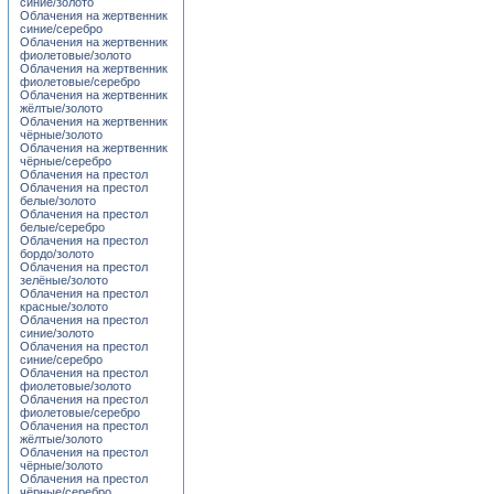
синие/золото
Облачения на жертвенник
синие/серебро
Облачения на жертвенник
фиолетовые/золото
Облачения на жертвенник
фиолетовые/серебро
Облачения на жертвенник
жёлтые/золото
Облачения на жертвенник
чёрные/золото
Облачения на жертвенник
чёрные/серебро
Облачения на престол
Облачения на престол
белые/золото
Облачения на престол
белые/серебро
Облачения на престол
бордо/золото
Облачения на престол
зелёные/золото
Облачения на престол
красные/золото
Облачения на престол
синие/золото
Облачения на престол
синие/серебро
Облачения на престол
фиолетовые/золото
Облачения на престол
фиолетовые/серебро
Облачения на престол
жёлтые/золото
Облачения на престол
чёрные/золото
Облачения на престол
чёрные/серебро