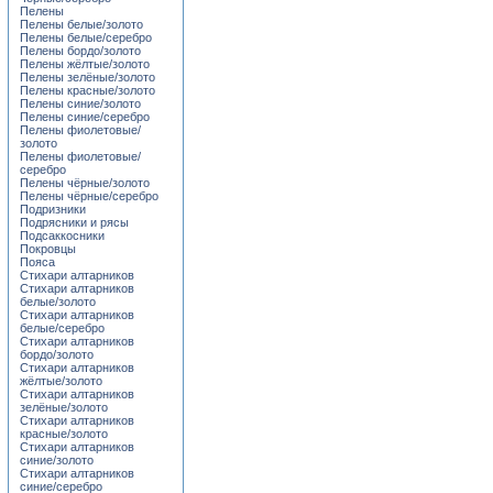
Пелены
Пелены белые/золото
Пелены белые/серебро
Пелены бордо/золото
Пелены жёлтые/золото
Пелены зелёные/золото
Пелены красные/золото
Пелены синие/золото
Пелены синие/серебро
Пелены фиолетовые/
золото
Пелены фиолетовые/
серебро
Пелены чёрные/золото
Пелены чёрные/серебро
Подризники
Подрясники и рясы
Подсаккосники
Покровцы
Пояса
Стихари алтарников
Стихари алтарников
белые/золото
Стихари алтарников
белые/серебро
Стихари алтарников
бордо/золото
Стихари алтарников
жёлтые/золото
Стихари алтарников
зелёные/золото
Стихари алтарников
красные/золото
Стихари алтарников
синие/золото
Стихари алтарников
синие/серебро