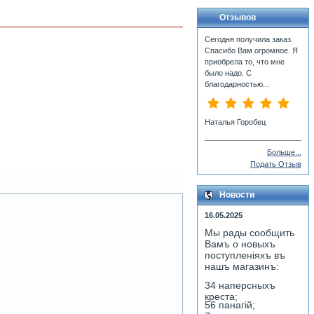
Отзывов
Сегодня получила заказ.
Спасибо Вам огромное. Я
приобрела то, что мне
было надо. С
благодарностью...
Наталья Горобец
Больше...
Подать Отзыв
Новости
16.05.2025
Мы рады сообщить
Вамъ о новыхъ
поступленiяхъ въ
нашъ магазинъ:
34 наперсныхъ
креста;
56 панагiй;