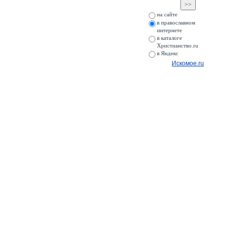
на сайте
в православном
интернете
в каталоге
Христианство.ru
в Яндекс
Искомое.ru