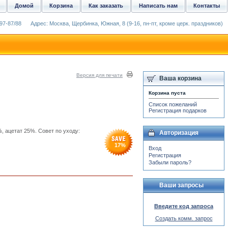
Домой
Корзина
Как заказать
Написать нам
Контакты
97-87/88
Адрес: Москва, Щербинка, Южная, 8 (9-16, пн-пт, кроме церк. праздников)
Версия для печати
Ваша корзина
Корзина пуста
Список пожеланий
Регистрация подарков
, ацетат 25%. Совет по уходу:
Авторизация
17
%
Вход
Регистрация
Забыли пароль?
Ваши запросы
Введите код запроса
Создать комм. запрос