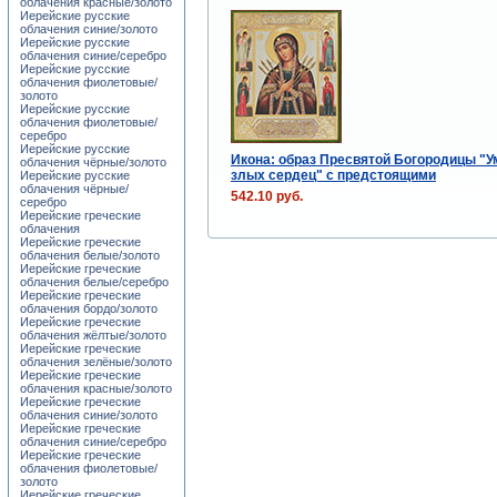
облачения красные/золото
Иерейские русские
облачения синие/золото
Иерейские русские
облачения синие/серебро
Иерейские русские
облачения фиолетовые/
золото
Иерейские русские
облачения фиолетовые/
серебро
Иерейские русские
Икона: образ Пресвятой Богородицы "У
облачения чёрные/золото
злых сердец" с предстоящими
Иерейские русские
облачения чёрные/
542.10 руб.
серебро
Иерейские греческие
облачения
Иерейские греческие
облачения белые/золото
Иерейские греческие
облачения белые/серебро
Иерейские греческие
облачения бордо/золото
Иерейские греческие
облачения жёлтые/золото
Иерейские греческие
облачения зелёные/золото
Иерейские греческие
облачения красные/золото
Иерейские греческие
облачения синие/золото
Иерейские греческие
облачения синие/серебро
Иерейские греческие
облачения фиолетовые/
золото
Иерейские греческие