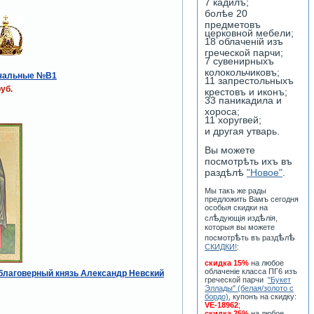
7 кадилъ;
болѣе 20
предметовъ
церковной мебели;
18 облаченiй изъ
греческой парчи;
7 сувенирныхъ
колокольчиковъ;
чальные №B1
11 запрестольныхъ
уб.
крестовъ и иконъ;
33 паникадила и
хороса;
11 хоругвей;
и другая утварь.
Вы можете
посмотрѣть ихъ въ
раздѣлѣ
"Новое"
.
Мы такъ же рады
предложить Вамъ сегодня
особыя скидки на
ѣ
ѣ
сл
дующiя изд
лiя,
которыя вы можете
ѣ
ѣ
ѣ
посмотр
ть въ разд
л
СКИДКИ!
:
скидка 15%
на любое
облаченiе класса ПГ6 изъ
 благоверный князь Александр Невский
греческой парчи
"Букет
Эллады" (белая/золото с
бордо)
, купонъ на скидку:
VE-18962
;
скидка 25%
на любое