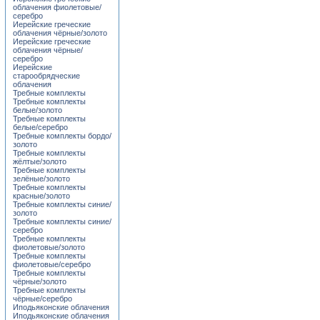
облачения фиолетовые/
серебро
Иерейские греческие
облачения чёрные/золото
Иерейские греческие
облачения чёрные/
серебро
Иерейские
старообрядческие
облачения
Требные комплекты
Требные комплекты
белые/золото
Требные комплекты
белые/серебро
Требные комплекты бордо/
золото
Требные комплекты
жёлтые/золото
Требные комплекты
зелёные/золото
Требные комплекты
красные/золото
Требные комплекты синие/
золото
Требные комплекты синие/
серебро
Требные комплекты
фиолетовые/золото
Требные комплекты
фиолетовые/серебро
Требные комплекты
чёрные/золото
Требные комплекты
чёрные/серебро
Иподьяконские облачения
Иподьяконские облачения