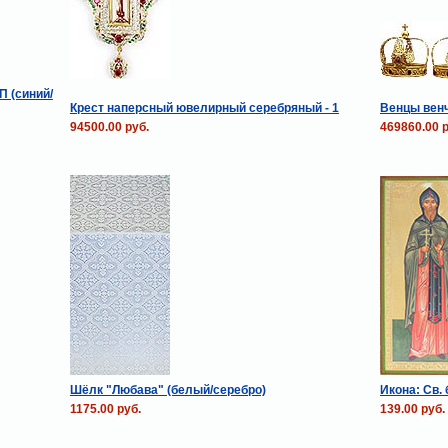
П (синий/
Крест наперсный ювелирный серебряный - 1
Венцы вен
94500.00 руб.
469860.00 р
Шёлк "Любава" (белый/серебро)
Икона: Св.
1175.00 руб.
139.00 руб.