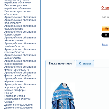
иерейские облачения
Вышитые русские
Опци
иерейские облачения
Вышитые диаконские
облачения
Архиерейские облачения
Кол-в
Архиерейские облачения
белые/золото
Архиерейские облачения
Ку
белые/серебро
Архиерейские облачения
бордо/золото
Архиерейские облачения
жёлтые/золото
Архиерейские облачения
Задат
зелёные/золото
Архиерейские облачения
красные/золото
Архиерейские облачения
синие/золото
Архиерейские облачения
Также покупают
Отзывы
синие/серебро
Архиерейские облачения
фиолетовые/золото
Архиерейские облачения
фиолетовые/серебро
Архиерейские облачения
чёрные/золото
Архиерейские облачения
чёрные/серебро
Малые омофоры
Разное
Головные уборы
Камилавки и клобуки
Скуфьи
Диаконские облачения
Диаконские облачения