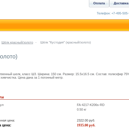
Оплата
Доставка
Телефон: +7-495-505-
Шёлк красный/золото
-
Шёлк "Кустодия" (красный/золото)
золото)
твенный шелк, класс Ш3. Ширина: 150 см. Размер: 15.5x16.5 см. Состав: полиэфир 75%
 химчистка. Цена дана за 1 погонный метр.
ли
кул
FA-4217-K206s-RD
0.50
кг
ная цена:
2322.00
руб.
 цена:
1935.00
руб.