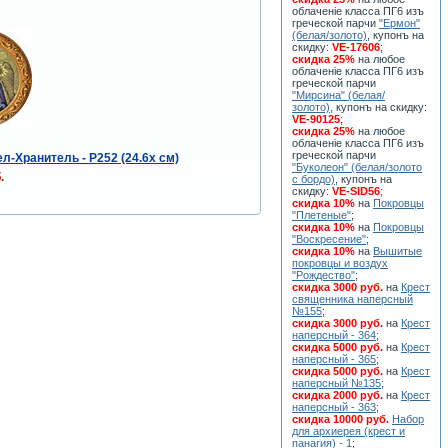
облаченiе класса ПГ6 изъ
греческой парчи
"Ермон"
(белая/золото)
, купонъ на
скидку:
VE-17606
;
скидка 25%
на любое
облаченiе класса ПГ6 изъ
греческой парчи
"Мирсина" (белая/
золото)
, купонъ на скидку:
VE-90125
;
скидка 25%
на любое
облаченiе класса ПГ6 изъ
греческой парчи
л-Хранитель - Р252 (24.6x см)
"Буколеон" (белая/золото
.
с бордо)
, купонъ на
скидку:
VE-SID56
;
скидка 10%
на
Покровцы
"Плетеные"
;
скидка 10%
на
Покровцы
"Воскресение"
;
скидка 10%
на
Вышитые
покровцы и воздух
"Рождество"
;
скидка 3000 руб.
на
Крест
священника наперсный
№155
;
скидка 3000 руб.
на
Крест
наперсный - 364
;
скидка 5000 руб.
на
Крест
наперсный - 365
;
скидка 5000 руб.
на
Крест
наперсный №135
;
скидка 2000 руб.
на
Крест
наперсный - 363
;
скидка 10000 руб.
Набор
для архиерея (крест и
панагия) - 1
;