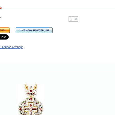
и
о
пить
В список пожеланий
ь вопрос о товаре