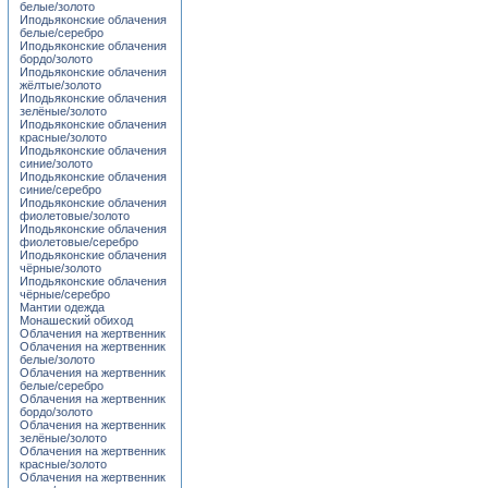
белые/золото
Иподьяконские облачения
белые/серебро
Иподьяконские облачения
бордо/золото
Иподьяконские облачения
жёлтые/золото
Иподьяконские облачения
зелёные/золото
Иподьяконские облачения
красные/золото
Иподьяконские облачения
синие/золото
Иподьяконские облачения
синие/серебро
Иподьяконские облачения
фиолетовые/золото
Иподьяконские облачения
фиолетовые/серебро
Иподьяконские облачения
чёрные/золото
Иподьяконские облачения
чёрные/серебро
Мантии одежда
Монашеский обиход
Облачения на жертвенник
Облачения на жертвенник
белые/золото
Облачения на жертвенник
белые/серебро
Облачения на жертвенник
бордо/золото
Облачения на жертвенник
зелёные/золото
Облачения на жертвенник
красные/золото
Облачения на жертвенник