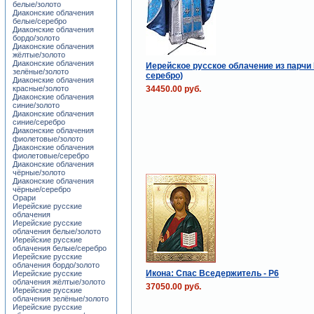
белые/золото
Диаконские облачения
белые/серебро
Диаконские облачения
бордо/золото
Диаконские облачения
жёлтые/золото
Диаконские облачения
Иерейское русское облачение из парчи 
зелёные/золото
серебро)
Диаконские облачения
34450.00 руб.
красные/золото
Диаконские облачения
синие/золото
Диаконские облачения
синие/серебро
Диаконские облачения
фиолетовые/золото
Диаконские облачения
фиолетовые/серебро
Диаконские облачения
чёрные/золото
Диаконские облачения
чёрные/серебро
Орари
Иерейские русские
облачения
Иерейские русские
облачения белые/золото
Иерейские русские
облачения белые/серебро
Иерейские русские
облачения бордо/золото
Икона: Спас Вседержитель - Р6
Иерейские русские
облачения жёлтые/золото
37050.00 руб.
Иерейские русские
облачения зелёные/золото
Иерейские русские