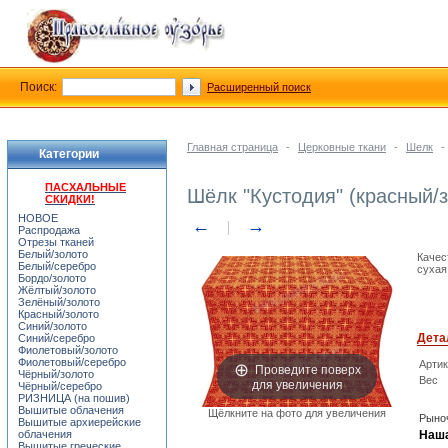
Поиск:
Расширенный поиск
Главная страница
-
Церковные ткани
-
Шелк
-
Категории
ПАСХАЛЬНЫЕ
Шёлк "Кустодия" (красный/
СКИДКИ!
НОВОЕ
←
→
Распродажа
Отрезы тканей
Белый/золото
Качес
Белый/серебро
сухая
Бордо/золото
Жёлтый/золото
Зелёный/золото
Красный/золото
Синий/золото
Дета
Синий/серебро
Фиолетовый/золото
Фиолетовый/серебро
Арти
Проведите поверх
Чёрный/золото
Вес
для увеличения
Чёрный/серебро
РИЗНИЦА (на пошив)
Вышитые облачения
Щёлкните на фото для увеличения
Рыноч
Вышитые архиерейские
облачения
Наша
Вышитые греческие