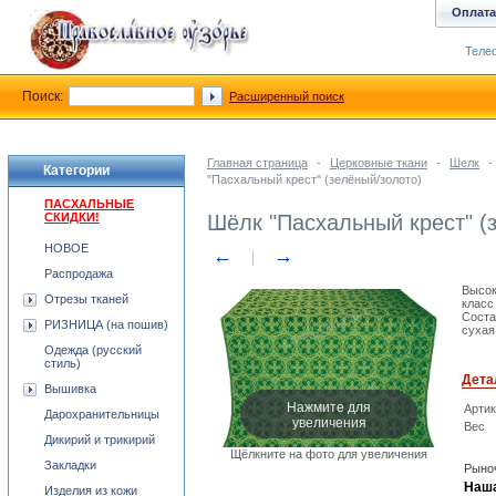
Оплата
Телеф
Поиск:
Расширенный поиск
Главная страница
-
Церковные ткани
-
Шелк
-
Категории
"Пасхальный крест" (зелёный/золото)
ПАСХАЛЬНЫЕ
СКИДКИ!
Шёлк "Пасхальный крест" (
НОВОЕ
←
→
Распродажа
Высок
Отрезы тканей
класс
Соста
РИЗНИЦА (на пошив)
сухая
Одежда (русский
стиль)
Дета
Вышивка
Нажмите для
Арти
Дарохранительницы
увеличения
Вес
Дикирий и трикирий
Щёлкните на фото для увеличения
Закладки
Рыноч
Наша
Изделия из кожи