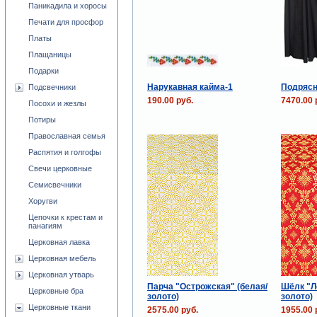
Паникадила и хоросы
Печати для просфор
Платы
Плащаницы
Подарки
Нарукавная кайма-1
Подрясн
Подсвечники
190.00 руб.
7470.00 
Посохи и жезлы
Потиры
Православная семья
Распятия и голгофы
Свечи церковные
Семисвечники
Хоругви
Цепочки к крестам и
панагиям
Церковная лавка
Церковная мебель
Церковная утварь
Парча "Острожская" (белая/
Шёлк "Л
Церковные бра
золото)
золото)
Церковные ткани
2575.00 руб.
1955.00 