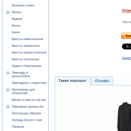
Иконные полки
Опци
Иконы
Кадила
Кол-в
Киоты
Книги
Ку
Кресты намогильные
Кресты наперсные
Кресты напрестольные
Задат
Кресты нательные
Ладан и благовония
Лампады и
кронштейны
Также покупают
Отзывы
Лампадные стаканчики
Материалы для
облачений
Митры и кресты на них
Народные промыслы
Нательные образки
Оклады богосл. книг
Панагия