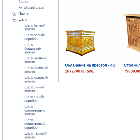
Бархат
Китайский шелк
Парча
Шелк
Шёлк белый/
золото
Шёлк белый/
серебро
Шёлк
бордовый/
золото
Шёлк жёлтый/
золото
Облачение на престол - 4G
Столик 
Шёлк зелёный/
1072700.00 руб.
79000.00
золото
Шёлк красный/
золото
Шёлк синий/
золото
Шёлк синий/
серебро
Шёлк
фиолетовый/
золото
Шёлк
фиолетовый/
серебро
Шёлк чёрный/
золото