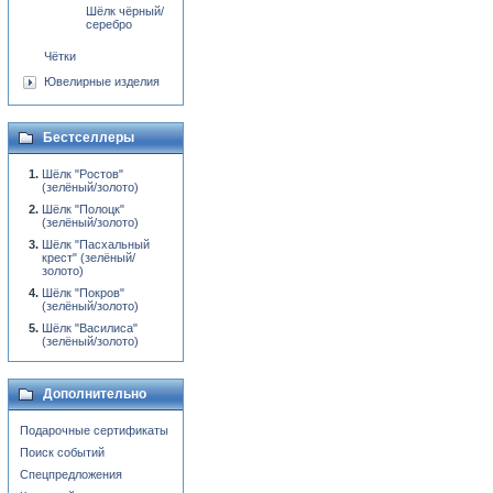
Шёлк чёрный/
серебро
Чётки
Ювелирные изделия
Бестселлеры
Шёлк "Ростов"
(зелёный/золото)
Шёлк "Полоцк"
(зелёный/золото)
Шёлк "Пасхальный
крест" (зелёный/
золото)
Шёлк "Покров"
(зелёный/золото)
Шёлк "Василиса"
(зелёный/золото)
Дополнительно
Подарочные сертификаты
Поиск событий
Спецпредложения