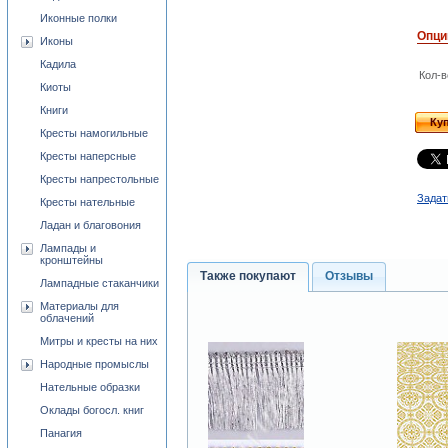
Иконные полки
Опци
Иконы
Кадила
Кол-в
Киоты
Книги
Ку
Кресты намогильные
Кресты наперсные
Кресты напрестольные
Задат
Кресты нательные
Ладан и благовония
Лампады и
кронштейны
Также покупают
Отзывы
Лампадные стаканчики
Материалы для
облачений
Митры и кресты на них
Народные промыслы
Нательные образки
Оклады богосл. книг
Панагия