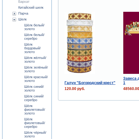
Бархат
Китайский шелк
Парча
Шелк
Шёлк белый/
золото
Шёлк белый/
серебро
Шёлк
бордовый/
золото
Шёлк жёлтый/
золото
Шёлк зелёный/
золото
Шёлк красный/
Завеса 
золото
Галун "Богородский крест"
1
Шёлк синий/
120.00 руб.
48560.00
золото
Шёлк синий/
серебро
Шёлк
фиолетовый/
золото
Шёлк
фиолетовый/
серебро
Шёлк чёрный/
золото