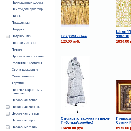
Паникадила и хоросы
Печати для просфор
Платы
Плащаницы
Подарки
Шёлк "П
Бахрома -2744
золото)
Подсвечники
120.00 руб.
1930.00 
Посохи и жезлы
Потиры
Православная семья
Распятия и голгофы
Свечи церковные
Семисвечники
Хоругви
Цепочки к крестам и
панагиям
Церковная лавка
Церковная мебель
Церковная утварь
Стихарь алтарника из парчи
Правосл
Церковные бра
П (белый/серебро)
Сергий 
Церковные ткани
16490.00 руб.
8930.00 