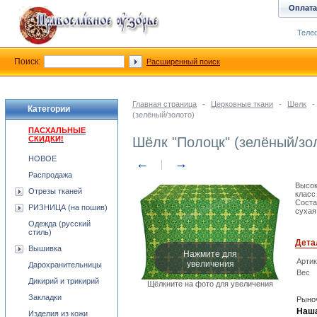
Оплата
Телеф
Поиск:
Расширенный поиск
Главная страница
-
Церковные ткани
-
Шелк
-
Категории
(зелёный/золото)
ПАСХАЛЬНЫЕ
СКИДКИ!
Шёлк "Полоцк" (зелёный/зо
НОВОЕ
←
→
Распродажа
Высок
Отрезы тканей
класс
Соста
РИЗНИЦА (на пошив)
сухая
Одежда (русский
стиль)
Дета
Вышивка
Нажмите для
увеличения
Арти
Дарохранительницы
Вес
Дикирий и трикирий
Щёлкните на фото для увеличения
Закладки
Рыноч
Наша
Изделия из кожи