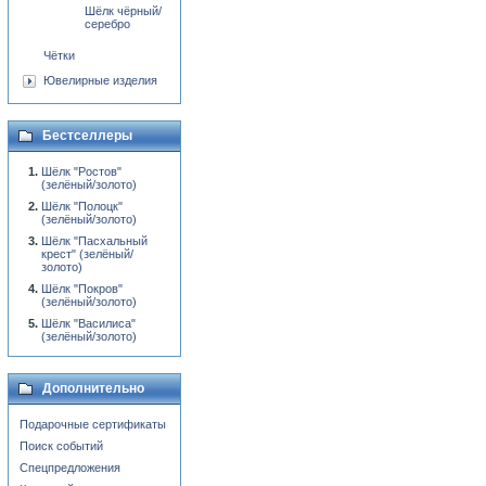
Шёлк чёрный/
серебро
Чётки
Ювелирные изделия
Бестселлеры
Шёлк "Ростов"
(зелёный/золото)
Шёлк "Полоцк"
(зелёный/золото)
Шёлк "Пасхальный
крест" (зелёный/
золото)
Шёлк "Покров"
(зелёный/золото)
Шёлк "Василиса"
(зелёный/золото)
Дополнительно
Подарочные сертификаты
Поиск событий
Спецпредложения