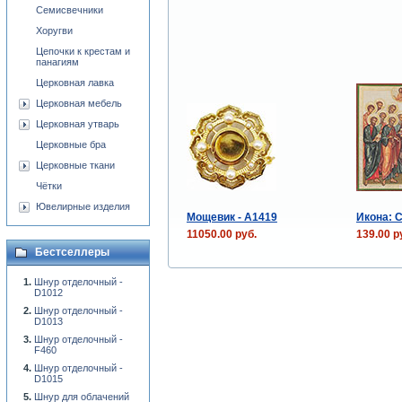
Семисвечники
Хоругви
Цепочки к крестам и
панагиям
Церковная лавка
Церковная мебель
Церковная утварь
Церковные бра
Церковные ткани
Чётки
Ювелирные изделия
Мощевик - А1419
Икона: 
11050.00 руб.
139.00 р
Бестселлеры
Шнур отделочный -
D1012
Шнур отделочный -
D1013
Шнур отделочный -
F460
Шнур отделочный -
D1015
Шнур для облачений