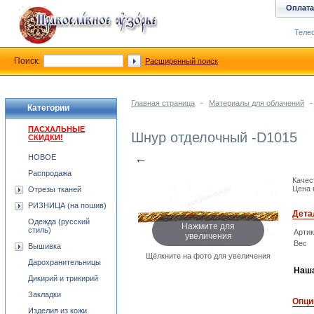
Оплата
Телеф
Поиск:
Расширенный поиск
Главная страница
-
Материалы для облачений
-
Категории
ПАСХАЛЬНЫЕ
Шнур отделочный -D1015
СКИДКИ!
←
НОВОЕ
Распродажа
Качес
Цена 
Отрезы тканей
РИЗНИЦА (на пошив)
Дета
Одежда (русский
Нажмите для
стиль)
Арти
увеличения
Вес
Вышивка
Щёлкните на фото для увеличения
Дарохранительницы
Наша
Дикирий и трикирий
Закладки
Опци
Изделия из кожи