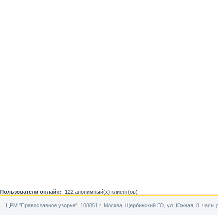
Пользователи онлайн:
122 анонимный(х) клиент(ов)
ЦРМ "Православное узорье". 108851 г. Москва, Щербинский ГО, ул. Южная, 8. часы р