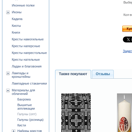
Выбе
Иконные полки
Иконы
Кол-в
Кадила
Киоты
Ку
Книги
Кресты намогильные
Кресты наперсные
Задат
Кресты напрестольные
Кресты нательные
Ладан и благовония
Лампады и
Также покупают
Отзывы
кронштейны
Лампадные стаканчики
Материалы для
облачений
Бахрома
Вышитые
аппликации
Галуны (опт)
Галуны (розница)
Кисти
Наборы крестов