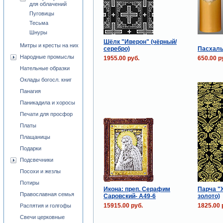
для облачений
Пуговицы
Тесьма
Шнуры
Шёлк "Иверон" (чёрный/
Митры и кресты на них
серебро)
Пасхаль
Народные промыслы
1955.00 руб.
650.00 р
Нательные образки
Оклады богосл. книг
Панагия
Паникадила и хоросы
Печати для просфор
Платы
Плащаницы
Подарки
Подсвечники
Посохи и жезлы
Потиры
Икона: преп. Серафим
Парча "
Православная семья
Саровский- A49-6
золото)
15915.00 руб.
1825.00 
Распятия и голгофы
Свечи церковные