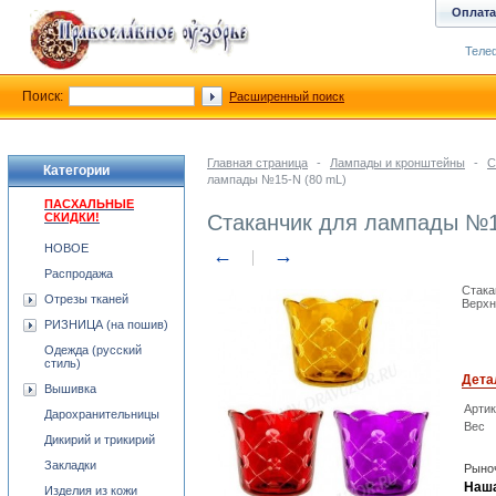
Оплата
Телеф
Поиск:
Расширенный поиск
Главная страница
-
Лампады и кронштейны
-
С
Категории
лампады №15-N (80 mL)
ПАСХАЛЬНЫЕ
СКИДКИ!
Стаканчик для лампады №1
НОВОЕ
←
→
Распродажа
Стака
Отрезы тканей
Верхн
РИЗНИЦА (на пошив)
Одежда (русский
стиль)
Дета
Вышивка
Арти
Дарохранительницы
Вес
Дикирий и трикирий
Закладки
Рыноч
Наша
Изделия из кожи