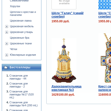
Семисвечники
Хоругви
Цепочки к крестам и
Шёлк "Галич" (синий/
Шелк "С
панагиям
серебро)
серебро
Церковная лавка
1955.00 руб.
1955.00 
Церковная мебель
Церковная утварь
Церковные бра
Церковные ткани
Чётки
Ювелирные изделия
Бестселлеры
Стаканчик для
лампады - 44
Стаканчик для
Дарохранительница
Крест с
лампады - 2
ювелирная №3
наперс
Стаканчик для
1629100.00 руб.
116000.0
лампады №17 (520
mL)
Стаканчик для
лампады №4 (200 mL)
Стаканчик для