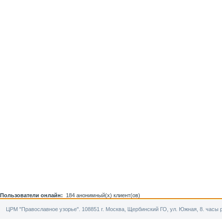
Пользователи онлайн:
184 анонимный(х) клиент(ов)
ЦРМ "Православное узорье". 108851 г. Москва, Щербинский ГО, ул. Южная, 8. часы р