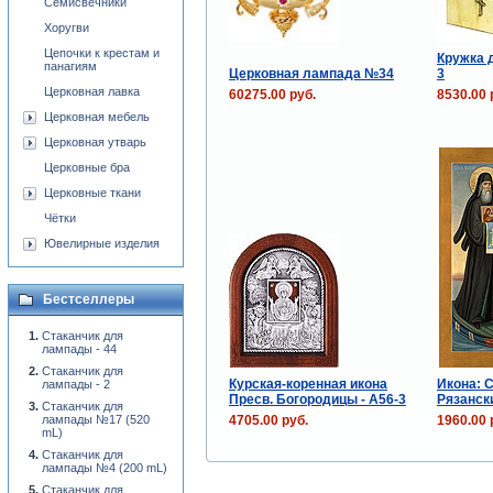
Семисвечники
Хоругви
Цепочки к крестам и
Кружка 
панагиям
Церковная лампада №34
3
Церковная лавка
60275.00 руб.
8530.00 
Церковная мебель
Церковная утварь
Церковные бра
Церковные ткани
Чётки
Ювелирные изделия
Бестселлеры
Стаканчик для
лампады - 44
Стаканчик для
Курская-коренная икона
Икона: 
лампады - 2
Пресв. Богородицы - А56-3
Рязанск
Стаканчик для
4705.00 руб.
1960.00 
лампады №17 (520
mL)
Стаканчик для
лампады №4 (200 mL)
Стаканчик для