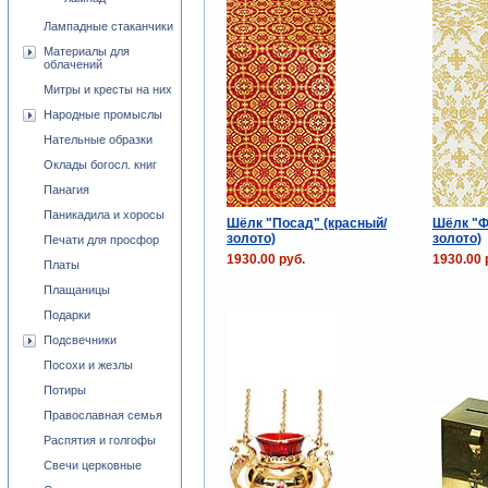
Лампадные стаканчики
Материалы для
облачений
Митры и кресты на них
Народные промыслы
Нательные образки
Оклады богосл. книг
Панагия
Паникадила и хоросы
Шёлк "Посад" (красный/
Шёлк "Ф
золото)
золото)
Печати для просфор
1930.00 руб.
1930.00 
Платы
Плащаницы
Подарки
Подсвечники
Посохи и жезлы
Потиры
Православная семья
Распятия и голгофы
Свечи церковные