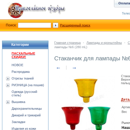
Оплата
Телеф
Поиск:
Расширенный поиск
Главная страница
-
Лампады и кронштейны
-
С
Категории
лампады №6 (280 mL)
ПАСХАЛЬНЫЕ
СКИДКИ!
Стаканчик для лампады №6
НОВОЕ
←
→
Распродажа
Стака
Отрезы тканей
Верхн
пальц
РИЗНИЦА (на пошив)
Одежда (русский
стиль)
Дета
Вышивка
Арти
Дарохранительницы
Вес
Дикирий и трикирий
Закладки
Рыноч
Наша
Изделия из кожи