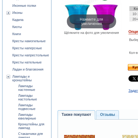
Иконные полки
Ко
Иконы
10-
Нажмите для
20+
Кадила
увеличения
Киоты
Опци
Щёлкните на фото для увеличения
Книги
Выбе
Кресты намогильные
Кресты наперсные
Кол-в
Кресты напрестольные
Кресты нательные
Ку
Ладан и благовония
Лампады и
кронштейны
Лампады
настенные
Задат
Лампады
настольные
Лампады
подвесные
Также покупают
Отзывы
Лампады
ювелирные
Кронштейны для
лампад
Стаканчики для
лампад