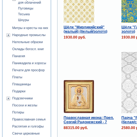
для облачений
Пуговицы
Тесьма
Шнуры
Шёлк "Мирликийский"
Шёлк "Г
Митры и кресты на них
(малый) (белый/золото)
золото)
Народные промыслы
1930.00 руб.
1930.00 
Нательные образки
Оклады богосл. книг
Панагия
Паникадила и хоросы
Печати для просфор
Платы
Плащаницы
Подарки
Подсвечники
Посохи и жезлы
Потиры
Православная икона: Преп.
Парча "
Православная семья
Сергий Радонежский - 7
(белая/
Распятия и голгофы
88315.00 руб.
2580.00 
Свечи церковные