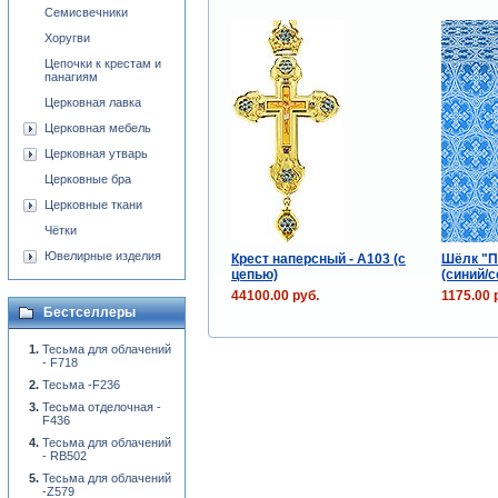
Семисвечники
Хоругви
Цепочки к крестам и
панагиям
Церковная лавка
Церковная мебель
Церковная утварь
Церковные бра
Церковные ткани
Чётки
Ювелирные изделия
Крест наперсный - А103 (с
Шёлк "П
цепью)
(синий/с
44100.00 руб.
1175.00 
Бестселлеры
Тесьма для облачений
- F718
Тесьма -F236
Тесьма отделочная -
F436
Тесьма для облачений
- RB502
Тесьма для облачений
-Z579