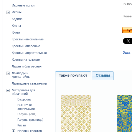
Выбр
Иконные полки
Иконы
Кол-в
Кадила
Киоты
Ку
Книги
Кресты намогильные
Кресты наперсные
Задат
Кресты напрестольные
Кресты нательные
Ладан и благовония
Лампады и
Также покупают
Отзывы
кронштейны
Лампадные стаканчики
Материалы для
облачений
Бахрома
Вышитые
аппликации
Галуны (опт)
Галуны (розница)
Кисти
Наборы крестов