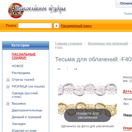
Оплата
Телеф
Поиск:
Расширенный поиск
Главная страница
-
Материалы для облачений
-
Категории
F405
ПАСХАЛЬНЫЕ
СКИДКИ!
Тесьма для облачений -F40
НОВОЕ
←
→
Распродажа
Импор
Отрезы тканей
мм. (
РИЗНИЦА (на пошив)
Дета
Одежда (русский
стиль)
Арти
Вышивка
Вес
Дарохранительницы
Нажмите для
Наша
увеличения
Дикирий и трикирий
Закладки
Щёлкните на фото для увеличения
Опци
Изделия из кожи