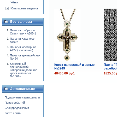
Чётки
Ювелирные изделия
Бестселлеры
Панагия с образом
Спасителя - A506-1
Панагия Казанская -
А1007
Панагия ювелирная -
А127 (золочение)
Панагия архиерейская
№494
Ювелирный
Крест наперсный и цепью
Парча "
архиерейский
№0249
серебро
наперсный двойник:
48430.00 руб.
1825.00 
крест и панагия
№1561s
Дополнительно
Подарочные сертификаты
Поиск событий
Спецпредложения
Карта сайта