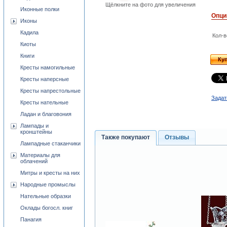
Щёлкните на фото для увеличения
Иконные полки
Опци
Иконы
Кадила
Кол-в
Киоты
Книги
Ку
Кресты намогильные
Кресты наперсные
Кресты напрестольные
Задат
Кресты нательные
Ладан и благовония
Лампады и
кронштейны
Также покупают
Отзывы
Лампадные стаканчики
Материалы для
облачений
Митры и кресты на них
Народные промыслы
Нательные образки
Оклады богосл. книг
Панагия