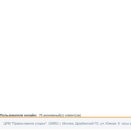
Пользователи онлайн:
78 анонимный(х) клиент(ов)
ЦРМ "Православное узорье". 108851 г. Москва, Щербинский ГО, ул. Южная, 8. часы р