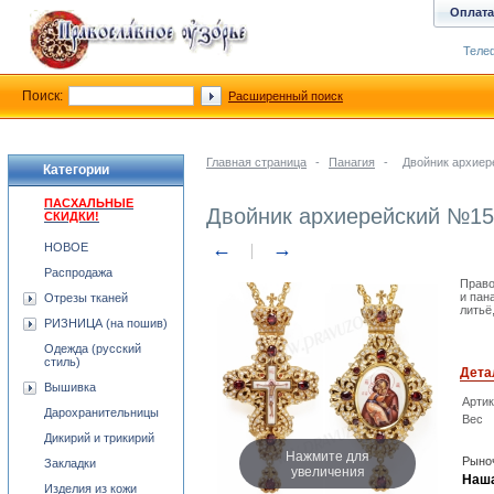
Оплата
Телеф
Поиск:
Расширенный поиск
Главная страница
-
Панагия
-
Двойник архие
Категории
ПАСХАЛЬНЫЕ
Двойник архиерейский №1
СКИДКИ!
←
→
НОВОЕ
Распродажа
Право
и пан
Отрезы тканей
литьё
РИЗНИЦА (на пошив)
Одежда (русский
стиль)
Дета
Вышивка
Арти
Дарохранительницы
Вес
Дикирий и трикирий
Нажмите для
Рыноч
Закладки
увеличения
Наша
Изделия из кожи