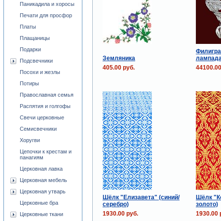
Паникадила и хоросы
Печати для просфор
Платы
Плащаницы
Подарки
Филигра
Земляника
лампада
Подсвечники
405.00 руб.
44100.00
Посохи и жезлы
Потиры
Православная семья
Распятия и голгофы
Свечи церковные
Семисвечники
Хоругви
Цепочки к крестам и
панагиям
Церковная лавка
Церковная мебель
Церковная утварь
Шёлк "Елизавета" (синий/
Шёлк "К
Церковные бра
серебро)
золото)
1930.00 руб.
1930.00 
Церковные ткани