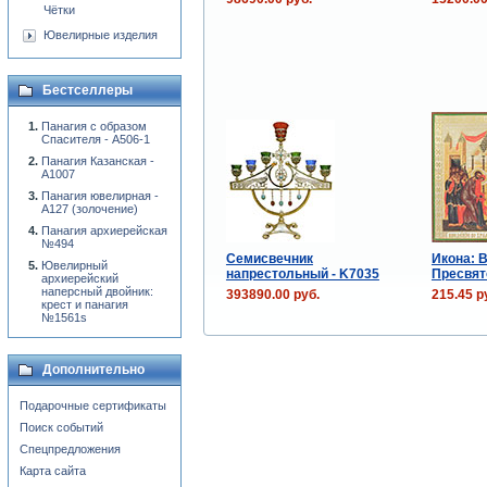
Чётки
Ювелирные изделия
Бестселлеры
Панагия с образом
Спасителя - A506-1
Панагия Казанская -
А1007
Панагия ювелирная -
А127 (золочение)
Панагия архиерейская
№494
Семисвечник
Икона: 
Ювелирный
напрестольный - K7035
Пресвят
архиерейский
наперсный двойник:
393890.00 руб.
215.45 р
крест и панагия
№1561s
Дополнительно
Подарочные сертификаты
Поиск событий
Спецпредложения
Карта сайта