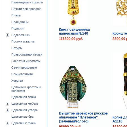
Паникадила и хоросы
Печати для просфор
Платы
Плащаницы
Подарки
Крест священника
наперсный №140
Кронште
Подсвечники
116800.00 руб.
8390.00 
Посохи и жезлы
Потиры
Православная семья
Распятия и голгофы
Свечи церковные
Семисвечники
Хоругви
Цепочки к крестам и
панагиям
Церковная лавка
Церковная мебель
Церковная утварь
Вышитое иерейское русское
Церковные бра
облачение "Плетёное"
Копие д
(зелёный/золото)
А1116
Церковные ткани
98690.00 руб.
15200.00