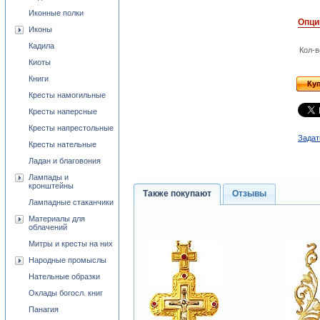
Иконные полки
Опци
Иконы
Кадила
Кол-в
Киоты
Книги
Ку
Кресты намогильные
Кресты наперсные
Кресты напрестольные
Задат
Кресты нательные
Ладан и благовония
Лампады и
кронштейны
Также покупают
Отзывы
Лампадные стаканчики
Материалы для
облачений
Митры и кресты на них
Народные промыслы
Нательные образки
Оклады богосл. книг
Панагия