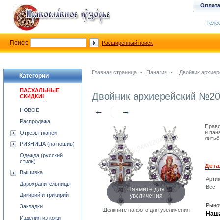
Оплата
Телеф
Поиск:
Расширенный поиск
Главная страница
-
Панагия
-
Двойник архие
Категории
ПАСХАЛЬНЫЕ
Двойник архиерейский №2
СКИДКИ!
←
→
НОВОЕ
Распродажа
Право
и пан
Отрезы тканей
литьё
РИЗНИЦА (на пошив)
Одежда (русский
стиль)
Дета
Вышивка
Арти
Дарохранительницы
Вес
Нажмите для
увеличения
Дикирий и трикирий
Рыноч
Закладки
Щёлкните на фото для увеличения
Наша
Изделия из кожи