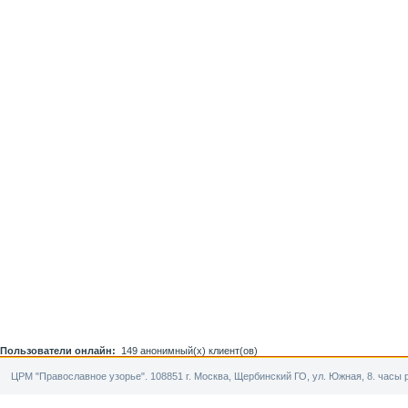
Пользователи онлайн:
149 анонимный(х) клиент(ов)
ЦРМ "Православное узорье". 108851 г. Москва, Щербинский ГО, ул. Южная, 8. часы р