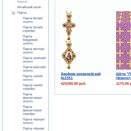
Бархат
Китайский шелк
Парча
Парча белая/
золото
Парча белая/
серебро
Парча
бордовая/
золото
Парча жёлтая/
золото
Парча зелёная/
золото
Парча красная/
золото
Двойник архиерейский
Шёлк "П
Парча синяя/
№1551
(фиолет
золото
425280.00 руб.
1175.00 
Парча синяя/
серебро
Парча
фиолетовая/
золото
Парча
фиолетовая/
серебро
Парча чёрная/
золото
Парча чёрная/