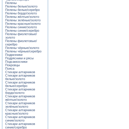
Пелены
Пелены белые/золото
Пелены белые/серебро
Пелены бордо/золото
Пелены жёлтые/золото
Пелены зелёные/золото
Пелены красные/золото
Пелены синие/золото
Пелены синие/серебро
Пелены фиолетовые/
золото
Пелены фиолетовые/
серебро
Пелены чёрные/золото
Пелены чёрные/серебро
Подризники
Подрясники и рясы
Подсаккосники
Покровцы
Пояса
Стихари алтарников
Стихари алтарников
белые/золото
Стихари алтарников
белые/серебро
Стихари алтарников
бордо/золото
Стихари алтарников
жёлтые/золото
Стихари алтарников
зелёные/золото
Стихари алтарников
красные/золото
Стихари алтарников
синие/золото
Стихари алтарников
синие/серебро