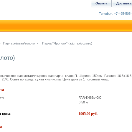
Оплата
Доставка
Телефон: +7-495-505-
-
Парча жёлтая/золото
-
Парча "Ярополк" (жёлтая/золото)
олото)
окачественная металлизированная парча, класс П. Ширина: 150 см. Размер: 16.5x16.5
т 25%. Совет по уходу: сухая химчистка. Цена дана за 1 погонный метр.
ли
кул
FAR-K485p-GO
0.50
кг
 цена:
1965.00
руб.
и