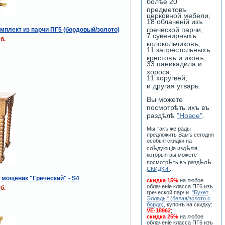
болѣе 20
предметовъ
церковной мебели;
18 облаченiй изъ
греческой парчи;
мплект из парчи ПГ5 (бордовый/золото)
7 сувенирныхъ
б.
колокольчиковъ;
11 запрестольныхъ
крестовъ и иконъ;
33 паникадила и
хороса;
11 хоругвей;
и другая утварь.
Вы можете
посмотрѣть ихъ въ
раздѣлѣ
"Новое"
.
Мы такъ же рады
предложить Вамъ сегодня
особыя скидки на
ѣ
ѣ
сл
дующiя изд
лiя,
которыя вы можете
ѣ
ѣ
ѣ
посмотр
ть въ разд
л
СКИДКИ!
:
 мощевик "Греческий" - S4
скидка 15%
на любое
облаченiе класса ПГ6 изъ
б.
греческой парчи
"Букет
Эллады" (белая/золото с
бордо)
, купонъ на скидку:
VE-18962
;
скидка 25%
на любое
облаченiе класса ПГ6 изъ