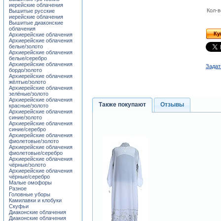
иерейские облачения
Кол-в
Вышитые русские
иерейские облачения
Вышитые диаконские
облачения
Ку
Архиерейские облачения
Архиерейские облачения
белые/золото
Архиерейские облачения
белые/серебро
Архиерейские облачения
Задат
бордо/золото
Архиерейские облачения
жёлтые/золото
Архиерейские облачения
зелёные/золото
Архиерейские облачения
Также покупают
Отзывы
красные/золото
Архиерейские облачения
синие/золото
Архиерейские облачения
синие/серебро
Архиерейские облачения
фиолетовые/золото
Архиерейские облачения
фиолетовые/серебро
Архиерейские облачения
чёрные/золото
Архиерейские облачения
чёрные/серебро
Малые омофоры
Разное
Головные уборы
Камилавки и клобуки
Скуфьи
Диаконские облачения
Диаконские облачения