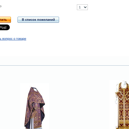
о
пить
В список пожеланий
ь вопрос о товаре