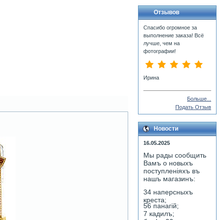
Отзывов
Спасибо огромное за
выполнение заказа! Всё
лучше, чем на
фотографии!
Ирина
Больше...
Подать Отзыв
Новости
16.05.2025
Мы рады сообщить
Вамъ о новыхъ
поступленiяхъ въ
нашъ магазинъ:
34 наперсныхъ
креста;
56 панагiй;
7 кадилъ;