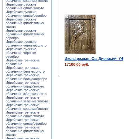
облачения красные/золото
Иерейские русские
облачения синие/золото
Иерейские русские
облачения синие/серебро
Иерейские русские
облачения фиолетовые/
золото
Иерейские русские
облачения фиолетовые/
серебро
Иерейские русские
облачения чёрные/золото
Иерейские русские
облачения чёрные/
серебро
Икона резная: Св. Дионисий- Y4
Иерейские греческие
облачения
17100.00 руб.
Иерейские греческие
облачения белые/золото
Иерейские греческие
облачения белые/серебро
Иерейские греческие
облачения бордо/золото
Иерейские греческие
облачения жёлтые/золото
Иерейские греческие
облачения зелёные/золото
Иерейские греческие
облачения красные/золото
Иерейские греческие
облачения синие/золото
Иерейские греческие
облачения синие/серебро
Иерейские греческие
облачения фиолетовые/
золото
Иерейские греческие