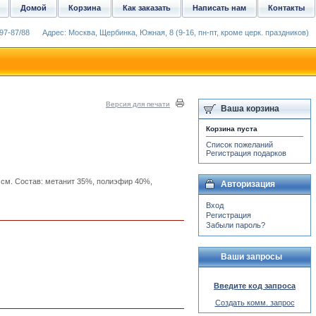
Домой
Корзина
Как заказать
Написать нам
Контакты
97-87/88
Адрес: Москва, Щербинка, Южная, 8 (9-16, пн-пт, кроме церк. праздников)
Версия для печати
Ваша корзина
Корзина пуста
Список пожеланий
Регистрация подарков
 см. Состав: метанит 35%, полиэфир 40%,
Авторизация
Вход
Регистрация
Забыли пароль?
Ваши запросы
Введите код запроса
Создать комм. запрос