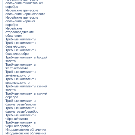
облачения фиолетовые/
серебро
Иерейские греческие
облачения чёрные/золото
Иерейские греческие
облачения чёрные/
серебро
Иерейские
старообрядческие
облачения
Требные комплекты
Требные комплекты
белые/золото
Требные комплекты
белые/серебро
Требные комплекты бордо/
золото
Требные комплекты
жёлтые/золото
Требные комплекты
зелёные/золото
Требные комплекты
красные/золото
Требные комплекты синие/
золото
Требные комплекты синие/
серебро
Требные комплекты
фиолетовые/золото
Требные комплекты
фиолетовые/серебро
Требные комплекты
чёрные/золото
Требные комплекты
чёрные/серебро
Иподьяконские облачения
Иподьяконские облачения