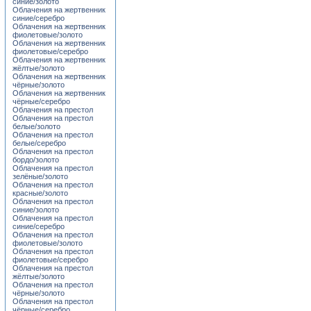
синие/золото
Облачения на жертвенник
синие/серебро
Облачения на жертвенник
фиолетовые/золото
Облачения на жертвенник
фиолетовые/серебро
Облачения на жертвенник
жёлтые/золото
Облачения на жертвенник
чёрные/золото
Облачения на жертвенник
чёрные/серебро
Облачения на престол
Облачения на престол
белые/золото
Облачения на престол
белые/серебро
Облачения на престол
бордо/золото
Облачения на престол
зелёные/золото
Облачения на престол
красные/золото
Облачения на престол
синие/золото
Облачения на престол
синие/серебро
Облачения на престол
фиолетовые/золото
Облачения на престол
фиолетовые/серебро
Облачения на престол
жёлтые/золото
Облачения на престол
чёрные/золото
Облачения на престол
чёрные/серебро