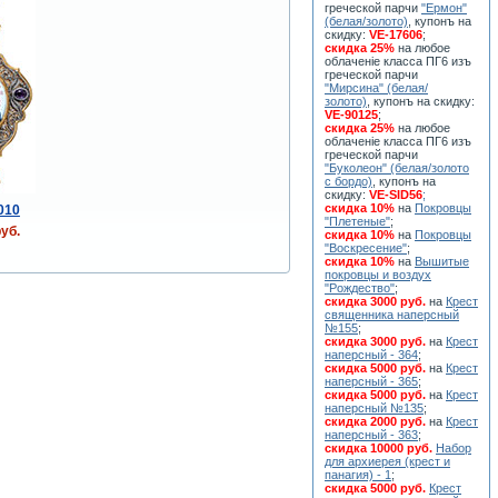
греческой парчи
"Ермон"
(белая/золото)
, купонъ на
скидку:
VE-17606
;
скидка 25%
на любое
облаченiе класса ПГ6 изъ
греческой парчи
"Мирсина" (белая/
золото)
, купонъ на скидку:
VE-90125
;
скидка 25%
на любое
облаченiе класса ПГ6 изъ
греческой парчи
"Буколеон" (белая/золото
с бордо)
, купонъ на
скидку:
VE-SID56
;
скидка 10%
на
Покровцы
010
"Плетеные"
;
уб.
скидка 10%
на
Покровцы
"Воскресение"
;
скидка 10%
на
Вышитые
покровцы и воздух
"Рождество"
;
скидка 3000 руб.
на
Крест
священника наперсный
№155
;
скидка 3000 руб.
на
Крест
наперсный - 364
;
скидка 5000 руб.
на
Крест
наперсный - 365
;
скидка 5000 руб.
на
Крест
наперсный №135
;
скидка 2000 руб.
на
Крест
наперсный - 363
;
скидка 10000 руб.
Набор
для архиерея (крест и
панагия) - 1
;
скидка 5000 руб.
Крест