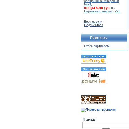
священника наперсный
№29
;
скидка 5000 руб.
на
Церковный аналой - Р21
.
Все новости
Подписаться
Партнеры
Стать партнером
Поиск