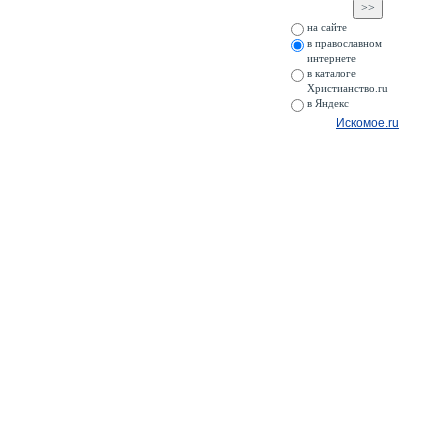
на сайте
в православном
интернете
в каталоге
Христианство.ru
в Яндекс
Искомое.ru