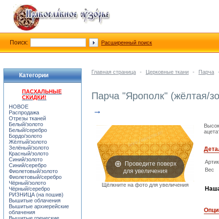
Поиск:
Расширенный поиск
Главная страница
-
Церковные ткани
-
Парча
Категории
ПАСХАЛЬНЫЕ
Парча "Ярополк" (жёлтая/з
СКИДКИ!
НОВОЕ
→
Распродажа
Отрезы тканей
Белый/золото
Высок
Белый/серебро
ацета
Бордо/золото
Жёлтый/золото
Зелёный/золото
Дета
Красный/золото
Синий/золото
Проведите поверх
Арти
Синий/серебро
для увеличения
Вес
Фиолетовый/золото
Фиолетовый/серебро
Чёрный/золото
Щёлкните на фото для увеличения
Наша
Чёрный/серебро
РИЗНИЦА (на пошив)
Вышитые облачения
Вышитые архиерейские
Опци
облачения
Вышитые греческие