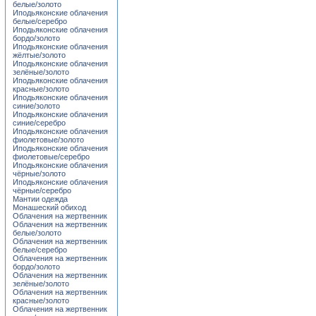
белые/золото
Иподьяконские облачения
белые/серебро
Иподьяконские облачения
бордо/золото
Иподьяконские облачения
жёлтые/золото
Иподьяконские облачения
зелёные/золото
Иподьяконские облачения
красные/золото
Иподьяконские облачения
синие/золото
Иподьяконские облачения
синие/серебро
Иподьяконские облачения
фиолетовые/золото
Иподьяконские облачения
фиолетовые/серебро
Иподьяконские облачения
чёрные/золото
Иподьяконские облачения
чёрные/серебро
Мантии одежда
Монашеский обиход
Облачения на жертвенник
Облачения на жертвенник
белые/золото
Облачения на жертвенник
белые/серебро
Облачения на жертвенник
бордо/золото
Облачения на жертвенник
зелёные/золото
Облачения на жертвенник
красные/золото
Облачения на жертвенник