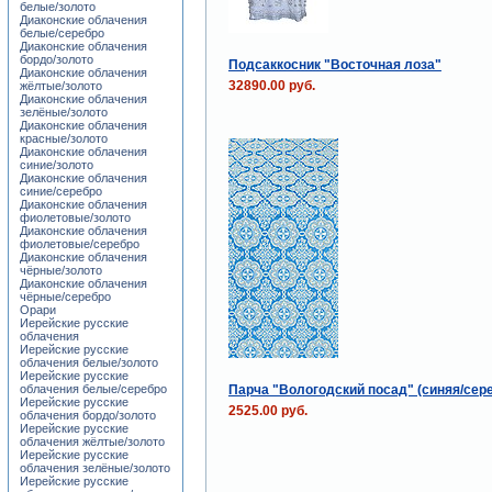
белые/золото
Диаконские облачения
белые/серебро
Диаконские облачения
бордо/золото
Подсаккосник "Восточная лоза"
Диаконские облачения
32890.00 руб.
жёлтые/золото
Диаконские облачения
зелёные/золото
Диаконские облачения
красные/золото
Диаконские облачения
синие/золото
Диаконские облачения
синие/серебро
Диаконские облачения
фиолетовые/золото
Диаконские облачения
фиолетовые/серебро
Диаконские облачения
чёрные/золото
Диаконские облачения
чёрные/серебро
Орари
Иерейские русские
облачения
Иерейские русские
облачения белые/золото
Иерейские русские
Парча "Вологодский посад" (синяя/сер
облачения белые/серебро
Иерейские русские
2525.00 руб.
облачения бордо/золото
Иерейские русские
облачения жёлтые/золото
Иерейские русские
облачения зелёные/золото
Иерейские русские