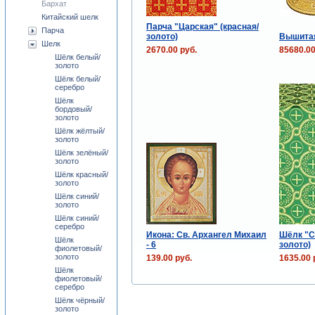
Бархат
Китайский шелк
Парча "Царская" (красная/
Парча
золото)
Вышита
Шелк
2670.00 руб.
85680.00
Шёлк белый/
золото
Шёлк белый/
серебро
Шёлк
бордовый/
золото
Шёлк жёлтый/
золото
Шёлк зелёный/
золото
Шёлк красный/
золото
Шёлк синий/
золото
Шёлк синий/
серебро
Икона: Св. Архангел Михаил
Шёлк "С
Шёлк
- 6
золото)
фиолетовый/
золото
139.00 руб.
1635.00 
Шёлк
фиолетовый/
серебро
Шёлк чёрный/
золото