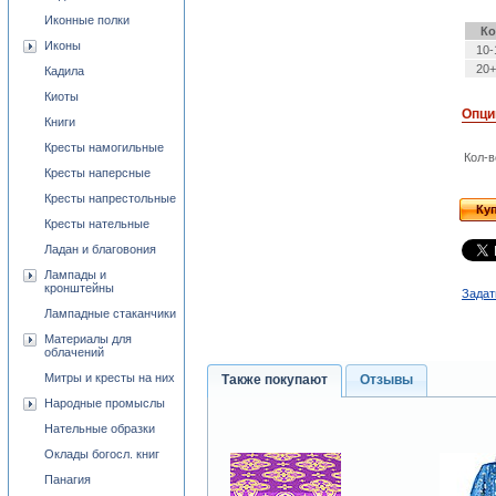
Иконные полки
Ко
Иконы
10-
20+
Кадила
Киоты
Опци
Книги
Кресты намогильные
Кол-в
Кресты наперсные
Кресты напрестольные
Ку
Кресты нательные
Ладан и благовония
Лампады и
кронштейны
Задат
Лампадные стаканчики
Материалы для
облачений
Митры и кресты на них
Также покупают
Отзывы
Народные промыслы
Нательные образки
Оклады богосл. книг
Панагия