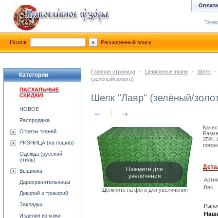
Оплата
Телеф
Поиск:
Расширенный поиск
Главная страница
-
Церковные ткани
-
Шелк
-
Категории
(зелёный/золото)
ПАСХАЛЬНЫЕ
СКИДКИ!
Шелк "Лавр" (зелёный/золо
НОВОЕ
←
→
Распродажа
Качес
Отрезы тканей
Разме
25%. 
РИЗНИЦА (на пошив)
погон
Одежда (русский
стиль)
Дета
Нажмите для
Вышивка
увеличения
Арти
Дарохранительницы
Вес
Щёлкните на фото для увеличения
Дикирий и трикирий
Закладки
Рыноч
Наша
Изделия из кожи