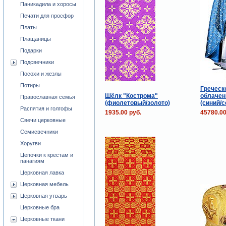
Паникадила и хоросы
Печати для просфор
Платы
Плащаницы
Подарки
Подсвечники
Посохи и жезлы
Потиры
Греческ
Шёлк "Кострома"
облачен
Православная семья
(фиолетовый/золото)
(синий/с
Распятия и голгофы
1935.00 руб.
45780.00
Свечи церковные
Семисвечники
Хоругви
Цепочки к крестам и
панагиям
Церковная лавка
Церковная мебель
Церковная утварь
Церковные бра
Церковные ткани