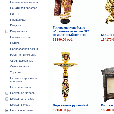
Паникадила и хоросы
Печати для просфор
Платы
Плащаницы
Подарки
Греческое иерейское
облачение из парчи ПГ1
Подсвечники
(фиолетовый/золото)
Кадило 
Посохи и жезлы
32890.00 руб.
154170.0
Потиры
Православная семья
Распятия и голгофы
Свечи церковные
Семисвечники
Хоругви
Цепочки к крестам и
панагиям
Церковная лавка
Церковная мебель
Церковная утварь
Церковные бра
Подсвечник ручной №2
Киот нас
92160.00 руб.
186400.0
Церковные ткани