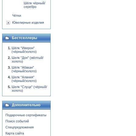
Шёлк чёрный/
серебро
Чётки
Ювелирные изделия
Бестселлеры
Шёлк "Иверон"
(чёрный/золото)
Шелк "Дон" (жёлтый/
золото)
Шёлк "Абакан"
(чёрный/золото)
Шелк "Алания"
(чёрный/золото)
Шелк "Слуцк" (чёрный/
золото)
Дополнительно
Подарочные сертификаты
Поиск событий
Спецпредложения
Карта сайта