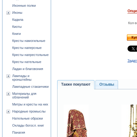
Иконные полки
Опци
Иконы
Кадила
Кол-в
Киоты
Книги
Ку
Кресты намогильные
Кресты наперсные
Кресты напрестольные
Задат
Кресты нательные
Ладан и благовония
Лампады и
кронштейны
Также покупают
Отзывы
Лампадные стаканчики
Материалы для
облачений
Митры и кресты на них
Народные промыслы
Нательные образки
Оклады богосл. книг
Панагия