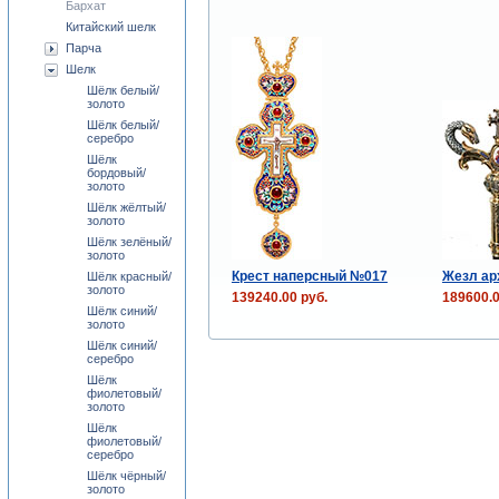
Бархат
Китайский шелк
Парча
Шелк
Шёлк белый/
золото
Шёлк белый/
серебро
Шёлк
бордовый/
золото
Шёлк жёлтый/
золото
Шёлк зелёный/
золото
Крест наперсный №017
Жезл ар
Шёлк красный/
золото
139240.00 руб.
189600.0
Шёлк синий/
золото
Шёлк синий/
серебро
Шёлк
фиолетовый/
золото
Шёлк
фиолетовый/
серебро
Шёлк чёрный/
золото