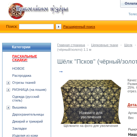
Оплата
Телеф
Поиск:
Расширенный поиск
Главная страница
-
Церковные ткани
-
Шелк
-
Категории
(чёрный/золото) 1.1 м
ПАСХАЛЬНЫЕ
СКИДКИ!
Шёлк "Псков" (чёрный/золот
НОВОЕ
→
Распродажа
Качес
Отрезы тканей
Разме
25%. 
РИЗНИЦА (на пошив)
отрез.
Одежда (русский
стиль)
Дета
Вышивка
Нажмите для
Арти
Дарохранительницы
увеличения
Вес
Дикирий и трикирий
Щёлкните на фото для увеличения
Закладки
Рыноч
Наша
Изделия из кожи