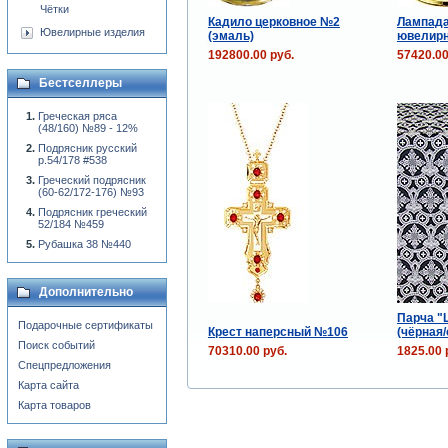
Чётки
Кадило церковное №2
Лампада
Ювелирные изделия
(эмаль)
ювелирн
192800.00 руб.
57420.00
Бестселлеры
Греческая ряса
(48/160) №89 - 12%
Подрясник русский
р.54/178 #538
Греческий подрясник
(60-62/172-176) №93
Подрясник греческий
52/184 №459
Рубашка 38 №440
Дополнительно
Парча "
Подарочные сертификаты
Крест наперсный №106
(чёрная/
Поиск событий
70310.00 руб.
1825.00 
Спецпредложения
Карта сайта
Карта товаров