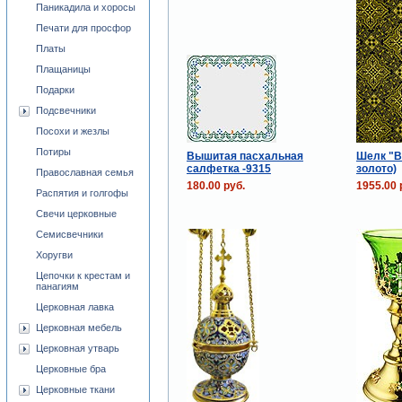
Паникадила и хоросы
Печати для просфор
Платы
Плащаницы
Подарки
Подсвечники
Посохи и жезлы
Потиры
Вышитая пасхальная
Шелк "В
салфетка -9315
золото)
Православная семья
180.00 руб.
1955.00 
Распятия и голгофы
Свечи церковные
Семисвечники
Хоругви
Цепочки к крестам и
панагиям
Церковная лавка
Церковная мебель
Церковная утварь
Церковные бра
Церковные ткани