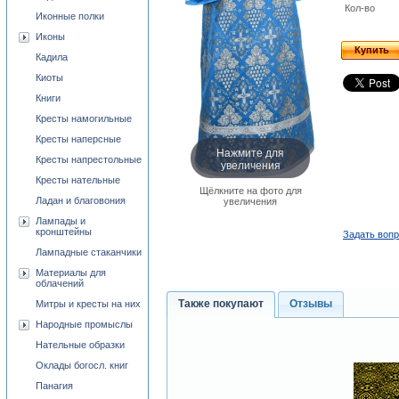
Кол-во
Иконные полки
Иконы
Купить
Кадила
Киоты
Книги
Кресты намогильные
Кресты наперсные
Нажмите для
Кресты напрестольные
увеличения
Кресты нательные
Щёлкните на фото для
Ладан и благовония
увеличения
Лампады и
кронштейны
Задать вопр
Лампадные стаканчики
Материалы для
облачений
Также покупают
Отзывы
Митры и кресты на них
Народные промыслы
Нательные образки
Оклады богосл. книг
Панагия