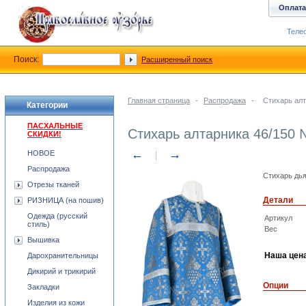
Оплата
Телеф
Поиск:
Расширенный поиск
Главная страница
-
Распродажа
-
Стихарь ал
Категории
ПАСХАЛЬНЫЕ
Стихарь алтарника 46/150
СКИДКИ!
←
→
НОВОЕ
Распродажа
Стихарь дья
Отрезы тканей
Детали
РИЗНИЦА (на пошив)
Одежда (русский
Артикул
стиль)
Вес
Вышивка
Наша цен
Дарохранительницы
Дикирий и трикирий
Опции
Закладки
Изделия из кожи