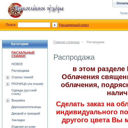
Оплата
Телеф
Поиск:
Расширенный поиск
Главная страница
-
Распродажа
Категории
ПАСХАЛЬНЫЕ
Распродажа
СКИДКИ!
НОВОЕ
в этом разделе
Распродажа
Облачения священ
Отрезы тканей
облачения, подряс
РИЗНИЦА (на пошив)
Одежда (русский
налич
стиль)
Вышивка
Сделать заказ на об
Дарохранительницы
индивидуального по
Дикирий и трикирий
другого цвета Вы 
Закладки
Изделия из кожи