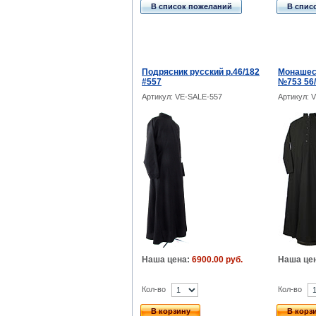
В список пожеланий
В спис
Подрясник русский р.46/182
Монашес
#557
№753 56
Артикул: VE-SALE-557
Артикул: 
Наша цена:
6900.00 руб.
Наша це
Кол-во
Кол-во
В корзину
В корз