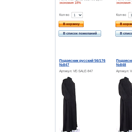
экономия 18%
экономия
Кол-во
Кол-во
В корзину
В корз
В список пожеланий
В спис
Подрясник русский 56/176
Подрясни
№847
№848
Артикул: VE-SALE-847
Артикул: 