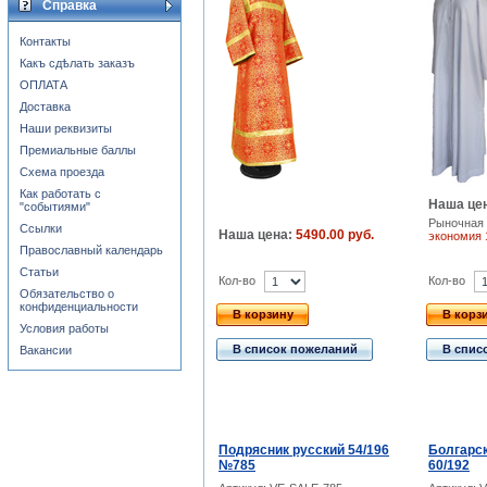
Справка
Контакты
Какъ сдѣлать заказъ
ОПЛАТА
Доставка
Наши реквизиты
Премиальные баллы
Схема проезда
Как работать с
Наша це
"событиями"
Рыночная 
Ссылки
Наша цена:
5490.00 руб.
экономия
Православный календарь
Статьи
Кол-во
Кол-во
Обязательство о
конфиденциальности
В корзину
В корз
Условия работы
В список пожеланий
В спис
Вакансии
Подрясник русский 54/196
Болгарс
№785
60/192