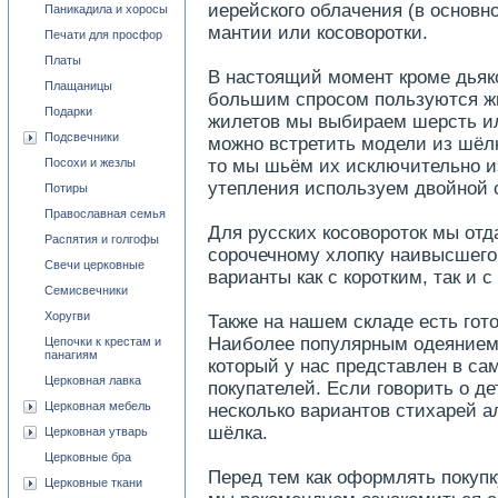
иерейского облачения (в основно
Паникадила и хоросы
мантии или косоворотки.
Печати для просфор
Платы
В настоящий момент кроме дьяк
Плащаницы
большим спросом пользуются ж
Подарки
жилетов мы выбираем шерсть ил
Подсвечники
можно встретить модели из шёлк
Посохи и жезлы
то мы шьём их исключительно и
утепления используем двойной с
Потиры
Православная семья
Для русских косовороток мы от
Распятия и голгофы
сорочечному хлопку наивысшего
Свечи церковные
варианты как с коротким, так и 
Семисвечники
Хоругви
Также на нашем складе есть гот
Наиболее популярным одеянием 
Цепочки к крестам и
панагиям
который у нас представлен в са
Церковная лавка
покупателей. Если говорить о де
Церковная мебель
несколько вариантов стихарей а
шёлка.
Церковная утварь
Церковные бра
Перед тем как оформлять покупк
Церковные ткани