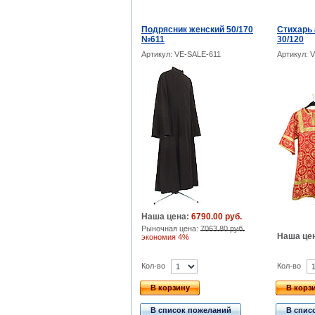
Подрясник женский 50/170
Стихарь
№611
30/120
Артикул: VE-SALE-611
Артикул: 
Наша цена:
6790.00 руб.
Рыночная цена:
7063.80 руб.
Наша це
экономия 4%
Кол-во
Кол-во
В корзину
В корз
В список пожеланий
В спис