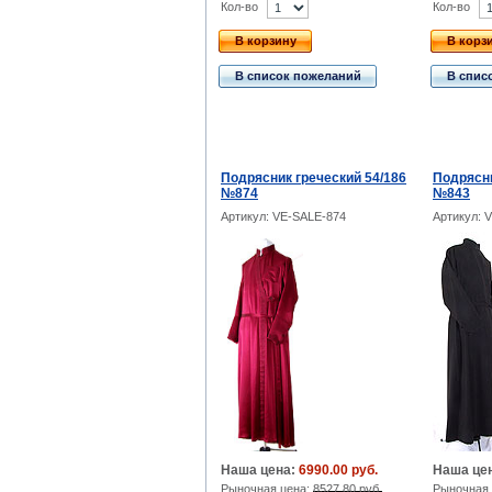
Кол-во
Кол-во
В корзину
В корз
В список пожеланий
В спис
Подрясник греческий 54/186
Подрясни
№874
№843
Артикул: VE-SALE-874
Артикул: 
Наша цена:
6990.00 руб.
Наша це
Рыночная цена:
8527.80 руб.
Рыночная 