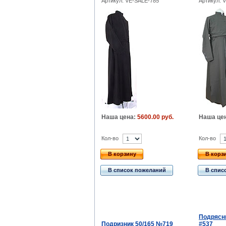
Артикул: VE-SALE-785
Артикул: 
Наша цена:
5600.00 руб.
Наша це
Кол-во
Кол-во
В корзину
В корз
В список пожеланий
В спис
Подрясни
Подризник 50/165 №719
#537