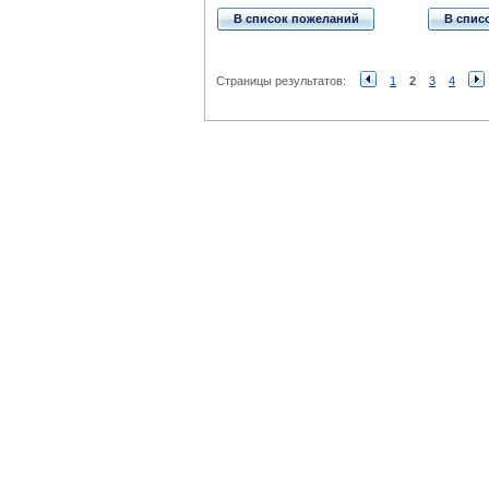
В список пожеланий
В спис
Страницы результатов:
1
2
3
4