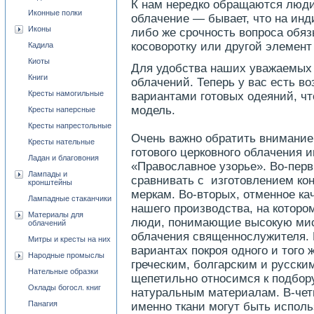
К нам нередко обращаются люди
Иконные полки
облачение — бывает, что на ин
Иконы
либо же срочность вопроса обяз
косоворотку или другой элемент
Кадила
Киоты
Для удобства наших уважаемых 
Книги
облачений. Теперь у вас есть в
Кресты намогильные
вариантами готовых одеяний, чт
модель.
Кресты наперсные
Кресты напрестольные
Очень важно обратить внимание
Кресты нательные
готового церковного облачения 
Ладан и благовония
«Православное узорье». Во-перв
Лампады и
сравнивать с изготовлением ко
кронштейны
меркам. Во-вторых, отменное ка
Лампадные стаканчики
нашего производства, на которо
Материалы для
люди, понимающие высокую мис
облачений
облачения священнослужителя. 
Митры и кресты на них
вариантах покроя одного и того 
Народные промыслы
греческим, болгарским и русски
Нательные образки
щепетильно относимся к подбору
Оклады богосл. книг
натуральным материалам. В-чет
Панагия
именно ткани могут быть испол