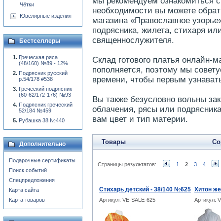
мы рекомендуем ознакомиться с
Чётки
необходимости вы можете обрат
Ювелирные изделия
магазина «Православное узорье»
подрясника, жилета, стихаря ил
священнослужителя.
Бестселлеры
Греческая ряса
Склад готового платья онлайн-м
(48/160) №89 - 12%
пополняется, поэтому мы совету
Подрясник русский
времени, чтобы первым узнават
р.54/178 #538
Греческий подрясник
(60-62/172-176) №93
Вы также безусловно вольны за
Подрясник греческий
облачения, рясы или подрясник
52/184 №459
вам цвет и тип материи.
Рубашка 38 №440
Товары
Со
Дополнительно
Подарочные сертификаты
Страницы результатов:
1
2
3
4
Поиск событий
Спецпредложения
Стихарь детский - 38/140 №625
Хитон же
Карта сайта
Карта товаров
Артикул: VE-SALE-625
Артикул: 