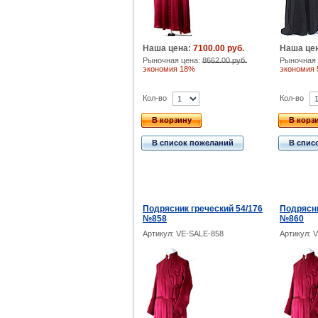
Наша цена:
7100.00 руб.
Наша це
Рыночная цена:
8662.00 руб.
Рыночная 
экономия 18%
экономия
Кол-во
Кол-во
В корзину
В корз
В список пожеланий
В спис
Подрясник греческий 54/176
Подрясни
№858
№860
Артикул: VE-SALE-858
Артикул: 