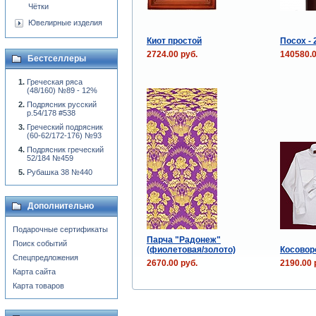
Чётки
Ювелирные изделия
Киот простой
Посох - 
2724.00 руб.
140580.0
Бестселлеры
Греческая ряса
(48/160) №89 - 12%
Подрясник русский
р.54/178 #538
Греческий подрясник
(60-62/172-176) №93
Подрясник греческий
52/184 №459
Рубашка 38 №440
Дополнительно
Подарочные сертификаты
Парча "Радонеж"
Поиск событий
(фиолетовая/золото)
Косовор
Спецпредложения
2670.00 руб.
2190.00 
Карта сайта
Карта товаров