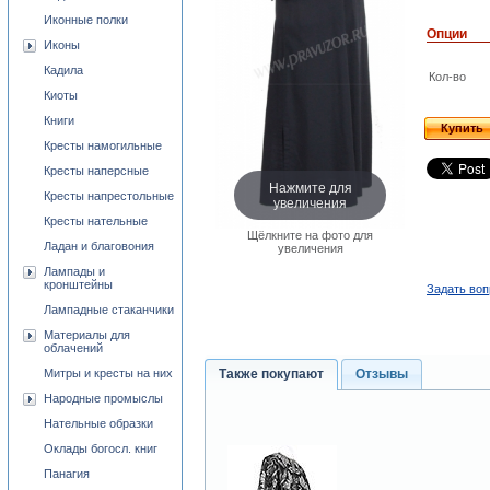
Иконные полки
Опции
Иконы
Кадила
Кол-во
Киоты
Книги
Купить
Кресты намогильные
Кресты наперсные
Нажмите для
Кресты напрестольные
увеличения
Кресты нательные
Щёлкните на фото для
Ладан и благовония
увеличения
Лампады и
кронштейны
Задать воп
Лампадные стаканчики
Материалы для
облачений
Митры и кресты на них
Также покупают
Отзывы
Народные промыслы
Нательные образки
Оклады богосл. книг
Панагия