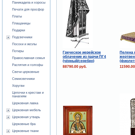
Паникадила и хоросы
Печати для просфор
Платы
Плащаницы
Подарки
Подсвечники
Посохи и жезлы
Потиры
Греческое иерейское
Пелена 
облачение из парчи ПГ4
жертвен
Православная семья
(чёрный/серебро)
(фиолет
Распятия и голгофы
88790.00 руб.
11590.00
Свечи церковные
Семисвечники
Хоругви
Цепочки к крестам и
панагиям
Церковная лавка
Церковная мебель
Церковная утварь
Церковные бра
Церковные ткани