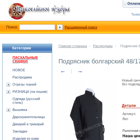
Оплата
Телеф
Поиск:
Расширенный поиск
Главная страница
-
Распродажа
-
Подрясник 
Категории
ПАСХАЛЬНЫЕ
Подрясник болгарский 48/
СКИДКИ!
←
→
НОВОЕ
Распродажа
Новый греч
без подкла
Отрезы тканей
РИЗНИЦА (на пошив)
Одежда (русский
стиль)
Детали
Вышивка
Артикул
Дарохранительницы
Вес
Дикирий и трикирий
Рыночная 
Закладки
Наша цен
Изделия из кожи